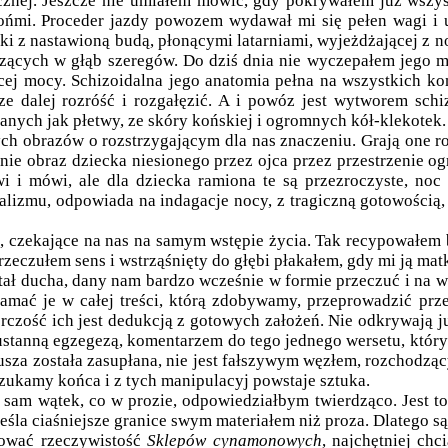
znej. Jeszcze nie umiałem mówić, gdy pokrywałem już wszyst
ńmi. Proceder jazdy powozem wydawał mi się pełen wagi i u
 z nastawioną budą, płonącymi latarniami, wyjeżdżającej z no
zących w głąb szeregów. Do dziś dnia nie wyczepałem jego m
jącej mocy. Schizoidalna jego anatomia pełna na wszystkich k
ze dalej rozróść i rozgałęzić. A i powóz jest wytworem sch
anych jak płetwy, ze skóry końskiej i ogromnych kół-klekotek.
 obrazów o rozstrzygającym dla nas znaczeniu. Grają one rolę
nie obraz dziecka niesionego przez ojca przez przestrzenie og
i mówi, ale dla dziecka ramiona te są przezroczyste, noc 
fatalizmu, odpowiada na indagacje nocy, z tragiczną gotowości
e, czekające na nas na samym wstępie życia. Tak recypowałem b
eczułem sens i wstrząśnięty do głębi płakałem, gdy mi ją matk
tał ducha, dany nam bardzo wcześnie w formie przeczuć i na w
mać je w całej treści, którą zdobywamy, przeprowadzić przez
rczość ich jest dedukcją z gotowych założeń. Nie odkrywają ju
eustanną egzegezą, komentarzem do tego jednego wersetu, który 
usza została zasupłana, nie jest fałszywym węzłem, rozchodząc
szukamy końca i z tych manipulacyj powstaje sztuka.
sam wątek, co w prozie, odpowiedziałbym twierdząco. Jest to 
kreśla ciaśniejsze granice swym materiałem niż proza. Dlatego s
tować rzeczywistość
Sklepów cynamonowych
, najchętniej chc