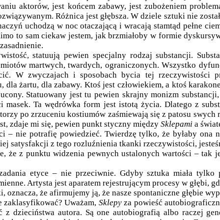
aniu aktorów, jest końcem zabawy, jest zubożeniem problemat
wiązywanym. Różnica jest głębsza. W dziele sztuki nie został
naczyń uchodzą w noc otaczającą i wracają stamtąd pełne ciemn
Mimo to sam ciekaw jestem, jak brzmiałoby w formie dyskursy
uzasadnienie.
stość, statuują pewien specjalny rodzaj substancji. Substan
zedmiotów martwych, twardych, ograniczonych. Wszystko dyfun
ścić. W zwyczajach i sposobach bycia tej rzeczywistości 
dla żartu, dla zabawy. Ktoś jest człowiekiem, a ktoś karakonem, 
rzucony. Statuowany jest tu pewien skrajny monizm substancji
i masek. Ta wędrówka form jest istotą życia. Dlatego z substa
 aktorzy po zrzuceniu kostiumów zaśmiewają się z patosu swych 
est, zdaje mi się, pewien punkt styczny między
Sklepami
a świat
tości – nie potrafię powiedzieć. Twierdzę tylko, że byłaby on
ej satysfakcji z tego rozluźnienia tkanki rzeczywistości, jest
, że z punktu widzenia pewnych ustalonych wartości – tak je
adania etyce – nie przeciwnie. Gdyby sztuka miała tylko p
mienne. Artysta jest aparatem rejestrującym procesy w głębi, gd
uki, oznacza, że afirmujemy ją, że nasze spontaniczne głębie wyp
je zaklasyfikować? Uważam,
Sklepy
za powieść autobiograficzną.
 z dzieciństwa autora. Są one autobiografią albo raczej ge