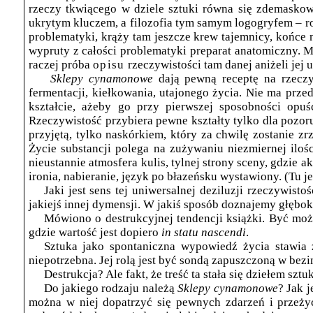
rzeczy tkwiącego w dziele sztuki równa się zdemaskow
ukrytym kluczem, a filozofia tym samym logogryfem – roz
problematyki, krąży tam jeszcze krew tajemnicy, końce 
wypruty z całości problematyki preparat anatomiczny. 
raczej próba
opisu
rzeczywistości tam danej aniżeli jej 
Sklepy cynamonowe
dają pewną receptę na rzeczywi
fermentacji, kiełkowania, utajonego życia. Nie ma pr
kształcie, ażeby go przy pierwszej sposobności opu
Rzeczywistość przybiera pewne kształty tylko dla pozoru, 
przyjętą, tylko naskórkiem, który za chwilę zostanie z
Życie substancji polega na zużywaniu niezmiernej ilośc
nieustannie atmosfera kulis, tylnej strony sceny, gdzie
ironia, nabieranie, język po błazeńsku wystawiony. (Tu j
Jaki jest sens tej uniwersalnej deziluzji rzeczywis
jakiejś innej dymensji. W jakiś sposób doznajemy głęboki
Mówiono o destrukcyjnej tendencji książki. Być może
gdzie wartość jest dopiero
in statu nascendi
.
Sztuka jako spontaniczna wypowiedź życia stawia z
niepotrzebna. Jej rolą jest być sondą zapuszczoną w bezi
Destrukcja? Ale fakt, że treść ta stała się dziełem szt
Do jakiego rodzaju należą
Sklepy cynamonowe
? Jak 
można w niej dopatrzyć się pewnych zdarzeń i przeżyć