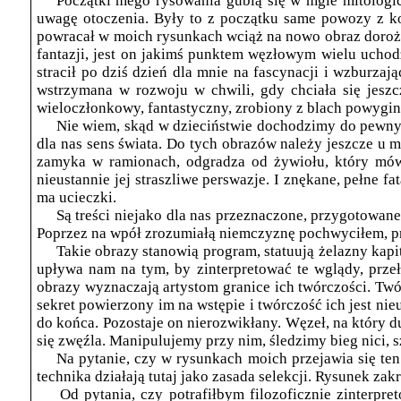
Początki mego rysowania gubią się w mgle mitologic
uwagę otoczenia. Były to z początku same powozy z ko
powracał w moich rysunkach wciąż na nowo obraz dorożki
fantazji, jest on jakimś punktem węzłowym wielu uchod
stracił po dziś dzień dla mnie na fascynacji i wzburza
wstrzymana w rozwoju w chwili, gdy chciała się jeszc
wieloczłonkowy, fantastyczny, zrobiony z blach powygin
Nie wiem, skąd w dzieciństwie dochodzimy do pewnych
dla nas sens świata. Do tych obrazów należy jeszcze u m
zamyka w ramionach, odgradza od żywiołu, który mówi 
nieustannie jej straszliwe perswazje. I znękane, pełne 
ma ucieczki.
Są treści niejako dla nas przeznaczone, przygotowan
Poprzez na wpół zrozumiałą niemczyznę pochwyciłem, prz
Takie obrazy stanowią program, statuują żelazny kapi
upływa nam na tym, by zinterpretować te wglądy, przeła
obrazy wyznaczają artystom granice ich twórczości. Twó
sekret powierzony im na wstępie i twórczość ich jest ni
do końca. Pozostaje on nierozwikłany. Węzeł, na który d
się zwęźla. Manipulujemy przy nim, śledzimy bieg nici, 
Na pytanie, czy w rysunkach moich przejawia się ten 
technika działają tutaj jako zasada selekcji. Rysunek za
Od pytania, czy potrafiłbym filozoficznie zinterpre