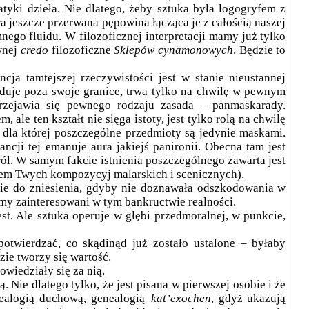
yki dzieła. Nie dlatego, żeby sztuka była logogryfem z
a jeszcze przerwana pępowina łącząca je z całością naszej
ego fluidu. W filozoficznej interpretacji mamy już tylko
wnej
credo
filozoficzne
Sklepów cynamonowych
. Będzie to
cja tamtejszej rzeczywistości jest w stanie nieustannej
duje poza swoje granice, trwa tylko na chwilę w pewnym
przejawia się pewnego rodzaju zasada – panmaskarady.
ale ten kształt nie sięga istoty, jest tylko rolą na chwilę
, dla której poszczególne przedmioty są jedynie maskami.
ncji tej emanuje aura jakiejś panironii. Obecna tam jest
ról. W samym fakcie istnienia poszczególnego zawarta jest
em Twych kompozycyj malarskich i scenicznych).
a nie do zniesienia, gdyby nie doznawała odszkodowania w
eśmy zainteresowani w tym bankructwie realności.
st. Ale sztuka operuje w głębi przedmoralnej, w punkcie,
otwierdzać, co skądinąd już zostało ustalone – byłaby
zie tworzy się wartość.
owiedziały się za nią.
 Nie dlatego tylko, że jest pisana w pierwszej osobie i że
nealogią duchową, genealogią
kat’exochen
, gdyż ukazują