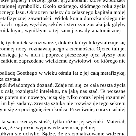
kie papiery i brzegi gazet gryzmołami, które wzbudzały
tajonej symboliki. Około szóstego, siódmego roku życia
cnego lasu. Obraz ten należy do żelaznego kapitału mojej
etafizycznej zawartości. Widok konia dorożkarskiego nie
ońcach rogów, węzłów, sęków i sterczyn została jak gdyby
izoidalnym, wynikłym z tej samej zasady anatomicznej –
 tych nitek w roztworze, dokoła których krystalizuje się
romnej nocy, rozmawiającego z ciemnością. Ojciec tuli je,
dosięga je w nich i poprzez pieszczoty ojca słyszy ono
ą, całkiem zaprzedane wielkiemu żywiołowi, od którego nie
alladę Goethego w wieku ośmiu lat z jej całą metafizyką.
a czytała.
pół świadomych doznań. Zdaje mi się, że cała reszta życia
 całą rozpiętość intelektu, na jaką nas stać. Te wczesne
ż potem nic nowego, uczą się tylko coraz lepiej rozumieć
im był zadany. Zresztą sztuka nie rozwiązuje tego sekretu
ym się za pociągnięciem końca. Przeciwnie, coraz ciaśniej
ta sama rzeczywistość, tylko różne jej wycinki. Materiał,
ądzę, że w prozie wypowiedziałem się pełniej.
iałbym się uchylić. Sądzę, że zracjonalizowanie widzenia