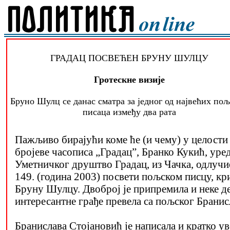
ГРАДАЦ ПОСВЕЋЕН БРУНУ ШУЛЦУ
Гротескне визије
Бруно Шулц се данас сматра за једног од највећих по
писаца између два рата
Пажљиво бирајући коме ће (и чему) у целости
бројеве часописа „Градац”, Бранко Кукић, уре
Уметничког друштво Градац, из Чачка, одлучио
149. (година 2003) посвети пољском писцу, кр
Бруну Шулцу. Двоброј је припремила и неке д
интересантне грађе превела са пољског Бранис
Бранислава Стојановић је написала и кратко ув