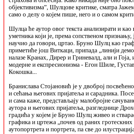
објективизма”, Шулцове критике, сматра Јажем
само о делу о којем пише, него и о самом крит
Шулца ће аутор овог текста анализирати и као
уметника који је, према сопственом признању, 
научио да говори, цртао. Бруно Шулц као граф
приметиће још Виткаци, припада „линији демон
налазе Кранах, Дирер и Гриневалд, али и Гоја, 
модерне и експресионизма - Егон Шиле, Густа
Кокошка...
Бранислава Стојановић је у двоброј посвеће
и сећања његових пријатеља и сарадника. Посе
и сама каже, представљају малобројне сачуван
аутора и његових пријатеља, разгледнице Дрох
градића у којем је Бруно Шулц живео и ствара
графика и цртежа „почев од раних гротескних 
аутопортрета и портрета, па све до илустрација