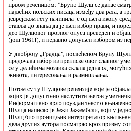
првом реченицом: ”Бруно Шулц се данас сматра
највећих пољских писаца између два рата, а тр
јеврејском гету начинила је од њега икону ср
ставља до знања да је њен избор прави, и поре
део Шулцовог прозног опуса преведен и објав
(још 1961!), и недавно допуњен избором из пе
У двоброју „Градца”, посвећеном Бруну Шулцу
предочава избор из преписке овог славног уме
се у делићима мозаика склапа једна од могућ
живота, интересовања и размишљања.
Потом су ту Шулцове рецензије које је објављ
којих је допуштено наслутити његов уметничк
Информативно врло поуздан текст о књижевн
Шулца написао је Јежи Јажембски, који у једно
Шулц био проницљив интерпретатор књижевно
дела других аутора посматрао кроз призму со
страхова и опсесија. Како никада није био по