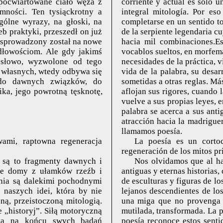
 poćwiartowane ciało węża z
corriente y actual es sólo 
mności. Ten tysiąckrotny a
integral mitología. Por eso
gólne wyrazy, na głoski, na
completarse en un sentido to
b praktyki, przeszedł on już
de la serpiente legendaria cu
j sprowadzony został na nowe
hacia mil combinaciones.E
dłowościom. Ale gdy jakimś
vocablos sueltos, en morfema
 słowo, wyzwolone od tego
necesidades de la práctica,
 własnych, wtedy odbywa się
vida de la palabra, su desarr
 do dawnych związków, do
sometidas a otras reglas. Má
ika, jego powrotną tęsknotę,
aflojan sus rigores, cuando 
vuelve a sus propias leyes, e
palabra se acerca a sus anti
atracción hacia la madriguer
llamamos poesía.
wami, raptowna regeneracja
La poesía es un cortoc
regeneración de los mitos pr
 są to fragmenty dawnych i
Nos olvidamos que al hac
sze domy z ułamków rzeźb i
antiguas y eternas historias
enia są dalekimi pochodnymi
de esculturas y figuras de l
naszych idei, która by nie
lejanos descendientes de los
ną, przeistoczoną mitologią.
una miga que no provenga d
e „historyj”. Siłą motoryczną
mutilada, transformada. La pr
 ona na końcu swych badań
poesía reconoce estos senti