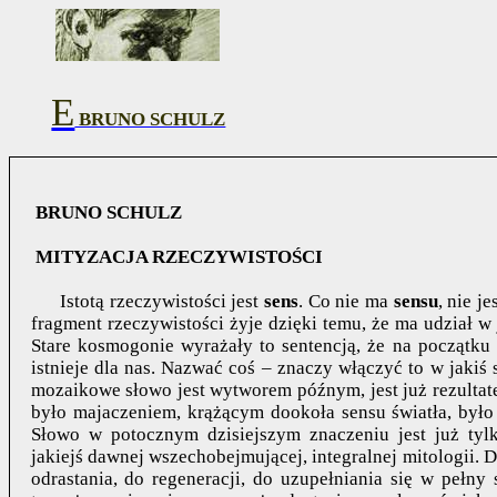
E
BRUNO SCHULZ
BRUNO SCHULZ
MITYZACJA RZECZYWISTOŚCI
Isto
tą
rzeczywistości jest
sens
. Co nie ma
sensu
, nie j
fragment rzeczywistości żyje dzięki temu, że ma udział w
Stare kosmogonie wyrażały to sentencją, że na początku
istnieje dla nas. Nazwać coś – znaczy włączyć to w jakiś 
mozaikowe słowo jest wytworem późnym, jest już rezultat
było majaczeniem, krążącym dookoła sensu światła, było 
Słowo w potocznym dzisiejszym znaczeniu jest już ty
jakiejś dawnej wszechobejmującej, integralnej mitologii. 
odrastania, do regeneracji, do uzupełniania się w pełny