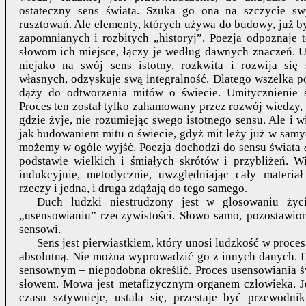
ostateczny sens świata. Szuka go ona na szczycie sw
rusztowań. Ale elementy, których używa do budowy, już by
zapomnianych i rozbitych „historyj”. Poezja odpoznaje t
słowom ich miejsce, łączy je według dawnych znaczeń. U
niejako na swój sens istotny, rozkwita i rozwija się
własnych, odzyskuje swą integralność. Dlatego wszelka p
dąży do odtworzenia mitów o świecie. Umitycznienie ś
Proces ten został tylko zahamowany przez rozwój wiedzy,
gdzie żyje, nie rozumiejąc swego istotnego sensu. Ale i w
jak budowaniem mitu o świecie, gdyż mit leży już w samy
możemy w ogóle wyjść. Poezja dochodzi do sensu świata
podstawie wielkich i śmiałych skrótów i przybliżeń. 
indukcyjnie, metodycznie, uwzględniając cały materia
rzeczy i jedna, i druga zdążają do tego samego.
Duch ludzki niestrudzony jest w glosowaniu ży
„usensowianiu” rzeczywistości. Słowo samo, pozostawione
sensowi.
Sens jest pierwiastkiem, który unosi ludzkość w proces
absolutną. Nie można wyprowadzić go z innych danych. 
sensownym – niepodobna określić. Proces usensowiania św
słowem. Mowa jest metafizycznym organem człowieka. 
czasu sztywnieje, ustala się, przestaje być przewodn