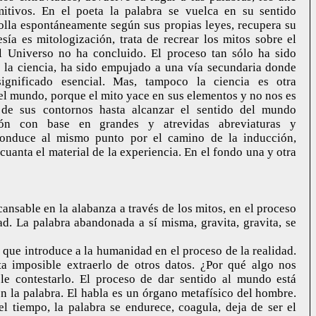
mitivos. En el poeta la palabra se vuelca en su sentido
rolla espontáneamente según sus propias leyes, recupera su
sía es mitologización, trata de recrear los mitos sobre el
l Universo no ha concluido. El proceso tan sólo ha sido
e la ciencia, ha sido empujado a una vía secundaria donde
ignificado esencial. Mas, tampoco la ciencia es otra
el mundo, porque el mito yace en sus elementos y no nos es
 de sus contornos hasta alcanzar el sentido del mundo
ión con base en grandes y atrevidas abreviaturas y
conduce al mismo punto por el camino de la inducción,
anta el material de la experiencia. En el fondo una y otra
cansable en la alabanza a través de los mitos, en el proceso
ad. La palabra abandonada a sí misma, gravita, gravita, se
o que introduce a la humanidad en el proceso de la realidad.
ta imposible extraerlo de otros datos. ¿Por qué algo nos
le contestarlo. El proceso de dar sentido al mundo está
n la palabra. El habla es un órgano metafísico del hombre.
l tiempo, la palabra se endurece, coagula, deja de ser el