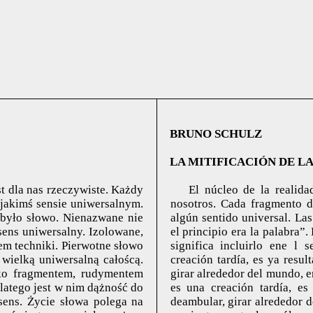
BRUNO SCHULZ
LA MITIFICACIÓN DE L
est dla nas rzeczywiste. Każdy
El núcleo de la realida
 jakimś sensie uniwersalnym.
nosotros. Cada fragmento d
 było słowo. Nienazwane nie
algún sentido universal. La
sens uniwersalny. Izolowane,
el principio era la palabra”
em techniki. Pierwotne słowo
significa incluirlo ene l 
wielką uniwersalną całoścą.
creación tardía, es ya resul
lko fragmentem, rudymentem
girar alrededor del mundo, e
Dlatego jest w nim dążność do
es una creación tardía, es
 sens. Życie słowa polega na
deambular, girar alrededor d