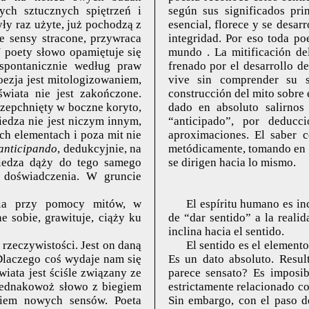
ych sztucznych spiętrzeń i
según sus significados pri
ły raz użyte, już pochodzą z
esencial, florece y se desar
e sensy stracone, przywraca
integridad. Por eso toda poe
 poety słowo opamiętuje się
mundo . La mitificación de
 spontanicznie według praw
frenado por el desarrollo d
oezja jest mitologizowaniem,
vive sin comprender su s
wiata nie jest zakończone.
construcción del mito sobre 
 zepchnięty w boczne koryto,
dado en absoluto salirnos
iedza nie jest niczym innym,
“anticipado”, por deducc
ch elementach i poza mit nie
aproximaciones. El saber 
anticipando
, dedukcyjnie, na
metódicamente, tomando en cu
Wiedza dąży do tego samego
se dirigen hacia lo mismo.
ł doświadczenia. W gruncie
cia przy pomocy mitów, w
El espíritu humano es in
 sobie, grawituje, ciąży ku
de “dar sentido” a la realid
inclina hacia el sentido.
 rzeczywistości. Jest on daną
El sentido es el element
Dlaczego coś wydaje nam się
Es un dato absoluto. Resul
iata jest ściśle związany ze
parece sensato? Es imposib
Jednakowoż słowo z biegiem
estrictamente relacionado co
ikiem nowych sensów. Poeta
Sin embargo, con el paso de