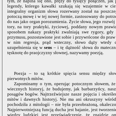
tym, że napina się ono, pręży do tysięcy połączeń, jak
legendy, którego kawałki szukają się wzajemnie w cie
integralny organizm słowa rozerwany z
ostał na poszcze
potoczą mowę i w tej nowej formie, zastosowany do potrze
do nas jako organ porozumienia. Życie słowa, jego rozwó
tory, na tory praktyki, życiowej, poddany nowym prawi
sposobem nakazy praktyki zwalniają swe rygory, gdy
przymusu, pozostawione jest sobie i przywrócone do praw
w nim regresja, prąd wsteczny, słowo dąży wtedy
uzupełnienia się w
sens
– i tę dążność słowa do mateczn
tęsknotę do praojczyzny słownej, nazywamy poezją.
Poezja – to są krótkie spięcia sensu między sło
pierwotnych mitów.
Zapominamy o tym, operując potocznym słowem, że
wiecznych historyj, że budujemy, jak barbarzyńcy, na
posągów bogów. Najtrzeźwiejsze nasze pojęcia i określ
mitów i dawnych historyj. Nie ma ani okruszyny wśród 
pochodziła z mitologii – nie była przeobrażoną, okaleczo
Najpierwotniejszą funcją ducha jest bajanie, jest tworzeni
wiedzy ludzkiej jest przeświadczenie, że znajdzie