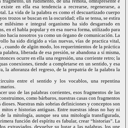
un fragmento, un rudimento, de una remota, omnipresente e
 existe en ella esa tendencia a recrearse, regenerarse, a
tal. La vida de la palabra es como el descuartizado cuerpo
yos trozos se buscan en la oscuridad; ella se tensa, se estira
se milésimo e integral organismo ha sido desgarrado en
s, en el habla popular y en esa nueva forma, utilizado para
 vino hacia nosotros ya como un órgano de comunicación. La
ollo ha sido dirigido a vías nuevas, vías de practica vital,
s , cuando de algún modo, los requerimientos de la práctica
la palabra, liberada de esa presión, se abandona a sí misma,
ntonces ocurre en ella una regresión, una corriente retro; la
guas conexiones, tiende a completarse en un sentido, y esa
a, la añoranza del regreso, de la prepatria de la palabra la
ircuito entre el sentido y los vocablos, una repentina
imarios.
er uso de las palabras corrientes, esos fragmentos de las
, construimos, como bárbaros, nuestras casas con fragmentos
os dioses. Nuestras más sobrias definiciones y conceptos son
 mitos e historias antiguas. Entre nuestras ideas no hay ni
e la mitología, aunque sea una mitología transfigurada,
imera función del espíritu es fabular, crear “historias”. La
dos extraviados, devuelve su lugar a las palabras, los une