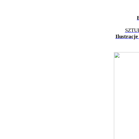
SZTU
Ilustracj