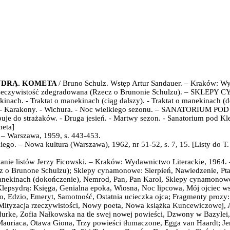
YDRĄ.
KOMETA
/ Bruno Schulz.
Wstęp Artur Sandauer. – Kraków: Wy
zeczywisto
ść zdegradowana (Rzecz o Brunonie Schulzu). – SKLEP
ekinach. - Traktat o manekinach (ciąg dalszy). - Traktat o manekinach 
li. - Karakony. - Wichura. - Noc wielkiego sezonu. – SANATORIUM 
puje do strażaków. - Druga jesień. - Martwy sezon. - Sanatorium pod Kl
meta]
 – Warszawa, 1959, s. 443-453.
ego. – Nowa kultura (Warszawa), 1962, nr 51-52, s. 7, 15. [Listy do T.
nie listów Jerzy Ficowski
. –
Kraków:
Wydawnictwo Literackie,
1964
.
z o Brunone Schulzu); Sklepy cynamonowe: Sierpień, Nawiedzenie, Ptak
manekinach (dokończenie), Nemrod, Pan, Pan Karol, Sklepy cynamonowe
epsydrą: Księga, Genialna epoka, Wiosna, Noc lipcowa, Mój ojciec ws
, Edzio, Emeryt, Samotność, Ostatnia ucieczka ojca; Fragmenty prozy:
Mityzacja rzeczywistości, Nowy poeta, Nowa książka Kuncewiczowej, 
durke, Zofia Nałkowska na tle swej nowej powieści, Dzwony w Bazylei
Mauriaca, Otawa Giona, Trzy powieści tłumaczone, Egga van Haardt; Je