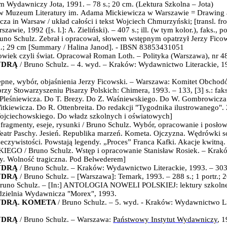
Dom Wydawniczy
Jota, 1991
. –
78 s.; 20 cm.
(Lektura Szkolna – Jota)
rów Muzeum Literatury im.
Adama Mickiewicza w Warszawie = Drawing 
a in Warsaw / układ całości i tekst Wojciech Chmurzyński; [transl. fr
 1992 ([s. l.]: A. Zieliński). – 407 s.; ill. (w tym kolor.), faks., po
runo Schulz. Zebrał i opracował
, słowem wstępnym opatrzył
Jerzy Fico
ll.; 29 cm [Summary / Halina Janod]. - IBSN 83853431051
wiek czyli świat. Opracował Roman Loth. – Polityka (Warszawa), nr 48,
YDRĄ
/ Bruno Schulz. – 4. wyd. – Kraków: Wydawnictwo Literackie, 199
ępne, wybór, objaśnienia Jerzy Ficowski. – Warszawa: Komitet Obchodó
zy Stowarzyszeniu Pisarzy Polskich: Chimera, 1993. – 133, [3] s.: faks., 
Pleśniewicza.
Do T. Brezy.
Do Z. Waśniewskiego. Do W. Gombrowicza
itkiewicza.
Do R. Ottenbreita.
Do redakcji "Tygodnika ilustrowanego".
ojciechowskiego. Do władz szkolnych i oświatowych]
fragmenty, eseje, rysunki
/ Bruno Schulz. Wybór, opracowanie i posłow
atr Paschy.
Jesień. Republika marzeń. Kometa. Ojczyzna. Wędrówki s
zywistości. Powstają legendy. „Proces” Franca Kafki. Akacje kwitną
SKIEGO
/ Bruno Schulz. Wstęp i opracowanie Stanisław Rosiek. – Krakó
dy. Wolność tragiczna. Pod Belwederem]
YDRĄ
/ Bruno Schulz. – Kraków: Wydawnictwo Literackie, 1993. – 303
YDRĄ
/ Bruno Schulz. – [Warszawa]: Temark, 1993. – 288 s.; 1 portr.; 
runo Schulz. – [In:] ANTOLOGIA NOWELI POLSKIEJ: lektury szkolne. 
dzielnia Wydawnicza "Morex", 1993.
YDRĄ. KOMETA
/ Bruno Schulz. – 5. wyd. - Kraków: Wydawnictwo Li
YDRĄ
/ Bruno Schulz. – Warszawa:
Państwowy Instytut Wydawniczy
, 1