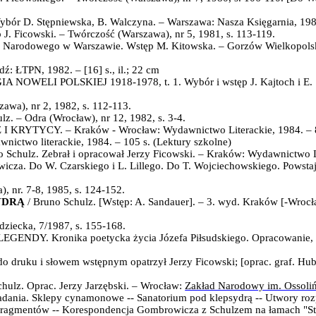
ybór D. Stępniewska, B. Walczyna. – Warszawa: Nasza Księgarnia, 198
 J. Ficowski. – Twórczość (Warszawa)
, nr 5, 1981, s. 113-119.
m Narodowego w Warszawie.
Wstęp M. Kitowska. – Gorzów Wielkopols
dź: ŁTPN, 1982. – [16] s., il.; 22 cm
IA NOWELI POLSKIEJ
1918-1978, t. 1. Wybór i wstęp J. Kajtoch i E
zawa), nr 2, 1982, s. 112-113.
lz. – Odra (Wrocław), nr 12, 1982, s. 3-4.
I KRYTYCY. –
Kraków - Wrocław: Wydawnictwo Literackie, 1984. – 
nictwo literackie, 1984. – 105 s. (Lektury szkolne)
o Schulz. Zebrał i opracował Jerzy Ficowski. – Kraków: Wydawnictwo Li
ewicza. Do W. Czarskiego i L. Lillego. Do T. Wojciechowskiego. Powsta
 nr. 7-8, 1985, s. 124-152.
YDRĄ
/ Bruno Schulz.
[Wstęp: A. Sandauer]. – 3. wyd.
Kraków [-Wrocł
adziecka, 7/1987, s. 155-168.
LEGENDY
. Kronika poetycka życia Józefa Piłsudskiego. Opracowanie, 
do druku i słowem wstępnym opatrzył Jerzy Ficowski; [oprac. graf.
Hube
chulz. O
prac. Jerzy Jarzębski
. – Wrocław:
Zakład Narodowy im. Ossoli
wiadania. Sklepy cynamonowe -- Sanatorium pod klepsydrą -- Utwory ro
 i fragmentów -- Korespondencja Gombrowicza z Schulzem na łamach "St