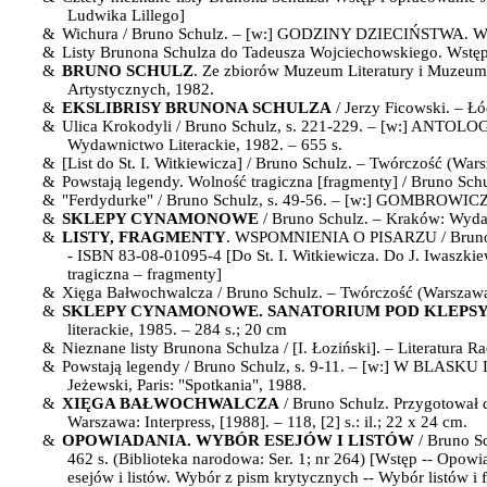
Ludwika Lillego]
&
Wichura / Bruno Schulz. – [w:]
GODZINY DZIECIŃSTWA
. W
&
Listy Brunona Schulza do Tadeusza Wojciechowskiego. Wstęp
&
BRUNO SCHULZ
.
Ze zbiorów Muzeum Literatury i Muzeu
Artystycznych, 1982.
&
EKSLIBRISY BRUNONA SCHULZA
/ Jerzy Ficowski. – Łó
&
Ulica Krokodyli / Bruno Schulz, s. 221-229. – [w:]
ANTOLOG
Wydawnictwo Literackie, 1982. – 655 s.
&
[List do St. I. Witkiewicza] / Bruno Schulz. – Twórczość (Wars
&
Powstają legendy. Wolność tragiczna [fragmenty] / Bruno Schu
&
"Ferdydurke" / Bruno Schulz, s. 49-56. – [w:]
GOMBROWICZ 
&
SKLEPY CYNAMONOWE
/ Bruno Schulz. – Kraków: Wydaw
&
LISTY, FRAGMENTY
.
WSPOMNIENIA O PISARZU
/ Brun
- ISBN 83-08-01095-4 [Do St. I. Witkiewicza. Do J. Iwaszki
tragiczna – fragmenty]
&
Xięga Bałwochwalcza / Bruno Schulz. – Twórczość (Warszawa),
&
SKLEPY CYNAMONOWE. SANATORIUM POD KLEPS
literackie, 1985. – 284 s.; 20 cm
&
Nieznane listy Brunona Schulza / [I. Łoziński]. – Literatura R
&
Powstają legendy / Bruno Schulz, s. 9-11. – [w:]
W BLASKU 
Jeżewski, Paris: "Spotkania", 1988.
&
XIĘGA BAŁWOCHWALCZA
/ Bruno Schulz. Przygotował 
Warszawa: Interpress, [1988]
. –
118, [2] s.: il.; 22 x 24 cm.
&
OPOWIADANIA. WYBÓR ESEJÓW I LISTÓW
/ Bruno S
462 s. (Biblioteka narodowa: Ser. 1; nr 264) [Wstęp -- Opo
esejów i listów. Wybór z pism krytycznych -- Wybór listów