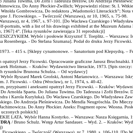
Do Juliana Tuwima, Do Zofii i Tadeusza Brezów, Do Andrzeja Pleśniewi
mowicza, Do Anny Płockier-Zwillich; Wypowiedzi różne: St. I. Witki
o Witolda Gombrowicza, Do redaktora „Wiadomości Literackich”; Nota
ne J. Ficowskiego. – Twórczość (Warszawa), nr 10, 1965, s. 75-98.
(Warszawa), nr 4, 1967, s. 97-101. [Do Wacława Czarskiego i Władysł
lf-portraits, with a list of his drawings exhibited at the Muzeum Adama
w, 1967] 4°. [Teka rysunków zawierająca 31 reprodukcji]
RESZCZYKIEM
. Wybór i posłowie Krzysztof T. Toeplitz. – Warszawa: I
sa Rosenberga. - Do Stefana Szumana]. Podał do druku Jerzy Ficowski
 1973
. – 415 s. [Sklepy cynamonowe. – Sanatorium pod Klepsydrą. – F
 opatrzył Jer
zy
Ficowski
. Opracowanie graficzne Janusz Bruchnalski.
Marek Holzman. –
Kraków:
Wydawnictwo literackie,
1973
. [Spis rzeczy
lnych rysunków Brunona Schulza. – Od wydawcy]
 Wybór Ryszard Marek Groński, Antoni Marianowicz. – Warszawa: Iskry
. J. Ficowski. – Odra (Wrocław), nr 1, 1974, s. 40-42.
em
, przypisami i aneksami
opatrzył Jerzy Ficowski
. – Kraków: Wydawni
 Do Arnolda Spaeta. Do Juliana Tuwima. Do Tadeusza i Zofii Brezów.
ndra i Karola Kuryluka). Do Wacława Czarskiego. Do Władysława Zaw
skiego. Do Andrzeja Pleśniewicza. Do Mendla Neugröschla. Do Miecz
Jachimowicza. Do Anny Płockier. Aneks: Fragment opow. Wiosna. Posł
 uczonych polskich]
EKIE LATA
. Wybór Hanna Kostyrko. – Warszawa: Nasza Księgarnia, 
YDRĄ
/ Bruno Schulz. Wstęp Artur Sandauer. – Wyd. 2. – Kraków: Wyd
j)
J. Ficowskiego. – Twórczość (Warszawa), nr 7, 1980, s. 106-110. [Do 