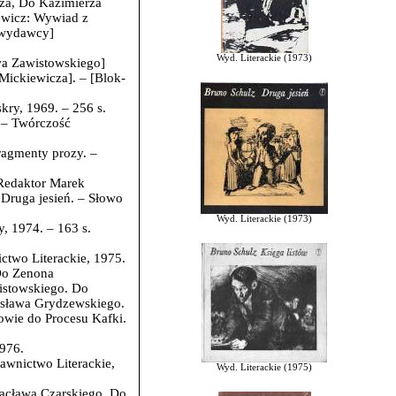
cza, Do Kazimierza
ewicz: Wywiad z
 wydawcy]
Wyd. Literackie (1973)
awa Zawistowskiego]
 Mickiewicza]. – [Blok-
skry, 1969. – 256 s.
. – Twórczość
ragmenty prozy. –
 Redaktor Marek
: Druga jesień. – Słowo
Wyd. Literackie (1973)
, 1974. – 163 s.
ctwo Literackie, 1975.
 Do Zenona
istowskiego. Do
ysława Grydzewskiego.
owie do Procesu Kafki.
1976.
awnictwo Literackie,
Wyd. Literackie (1975)
Wacława Czarskiego. Do