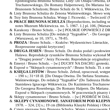
Epistolografia Brunona Schulza; Listy: Do Ostapa Ortwina, 
Truchanowskiego, Do Romany Halpernowej, Do Mariana Jachi
Brunonem Schulzom; Bruno Schulz do St. I. Witkiewicza, D
&
Listy Brunona Schulza do Zenona Waśniewskiego. Słowo wstęp
&
Trzy listy Brunona Schulza. Wstęp J. Ficowski. – Twórczość 
&
PRACE BRUNONA SCHULZA
[Reproductions, including se
notes Muzeum Mickiewicza. no. 5.
1967. 1.] pl. 106. [Warsa
&
Karakony / Bruno Schulz. – [w:]
POLSKIE OPOWIEŚCI Z D
&
Listy Brunona Schulza [Do redakcji "Sygnałów". - Do George
(Warszawa), nr 10, 1971, s. 78-85.
&
PROZA
/ Bruno Schulz. –
Kraków: Wydawnictwo Literackie,
Rozproszone zapiski krytyczne]
&
DRUGA JESIEŃ
/ Bruno Schulz.
Do druku podał i posłowiem
Halawa. Reprodukcje rysunków Brunona Schulza wykonał 
o "Drugiej jesieni" / Jerzy Ficowski. Reprodukcje orygina
&
Emeryt / Bruno Schulz. – [w:]
DUCHY NA DACHU:
groteski.
&
Exposé o "Sklepach cynamonowych" / Bruno Schulz. Tł. z niem
&
KSIĘGA LISTÓW
/ Bruno Schulz. Z
ebrał, opracował, wstęp
– 190 s.
;
31+18 ill. [Do Ostapa Otwina. Do Stefana Szumana.
Waśniewskiego. Do redakcji "Sygnałów" (Do Tadeusza Holle
Stanisława Ignacego Witkiewicza. Do Kazimierza Truchanow
Do Georgesa Rosenberga. Do Romany Halpern.
Do Mariana 
Exposé o Sklepach cynamonowych. W pracowniach pisarzy i
&
Sklepy cynamonowe / Bruno Schulz. – [w:]
PODRÓŻ W DAL
&
SKLEPY CYNAMONOWE. SANATORIUM POD KLEPS
1978. – 324, [3] s.; 19 cm (Biblioteka Klasyki Polskiej
i Obce
&
Cztery nieznane listy Brunona Schulza. Wstęp i opracowanie 