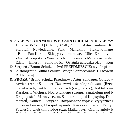
&
SKLEPY CYNAMONOWE. SANATORIUM POD KLEPS
1957. – 367 s., [1] k. tabl., 32 ill.; 21 cm. [
Artur Sandauer: R
Sierpień.
-
Nawiedzenie. - Ptaki. - Manekiny. - Traktat o man
- Pan. - Pan Karol. - Sklepy cynamonowe. - Ulica Krokody
- Genialna epoka. - Wiosna. - Noc lipcowa. - Mój ojciec wstę
Edzio. - Emeryt. - Samotność. - Ostatnia ucieczka ojca. – Ko
&
Sierpień / Bruno Schulz. – [w:]
PRZEDMIEŚCIE
: wybór pism.
&
Epistolografia Bruno Schulza.
Wstęp i opracowanie J. Ficowski
R. Halpern]
&
PROZA
/ Bruno Schulz. P
rzedmowa Artur Sandauer. Opracowa
zawiera: Artur Sandauer: Rzeczywistość zdegradowana (Rzec
manekinach, Traktat o manekinach (ciąg dalszy), Traktat o 
Karakony, Wichura, Noc wielkiego sezonu; Sanatorium pod Kl
Druga jesień, Martwy sezon, Sanatorium pod Klepsydrą, Dodo
marzeń, Kometa, Ojczyzna; Rozproszone zapiski krytyczne: 
podświadomości, U wspólnej mety, Książka o miłości, Ferdy
Powieść o wiejskim proboszczu, Matka i syn, Czarne anioły 