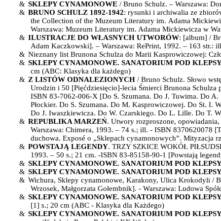
&
SKLEPY CYNAMONOWE
/ Bruno Schulz. – Warszawa: 
&
BRUNO SCHULZ 1892-1942
: rysunki i archiwalia ze zbio
the Collection of the Muzeum Literatury im.
Adama Mickiewicz
Warszawa: Muzeum Literatury im. Adama Mickiewicza w Warszawie,
&
ILUSTRACJE DO WŁASNYCH UTWORÓW
: [album] / B
Adam Kaczkowski]. – Warszawa: RePrint, 1992. – 163 str.: i
&
Nieznany list Brunona Schulza do Marii Kasprowiczowej: Czło
&
SKLEPY CYNAMONOWE. SANATORIUM POD KLEPS
cm (ABC: Klasyka dla każdego)
&
Z LISTÓW ODNALEZIONYCH
/ Bruno Schulz. Słowo wst
Urodzin i 50 [Pięćdziesięcio]-lecia Śmierci Brunona Schulza pr
ISBN 83-7062-006-X [Do S. Szumana. Do J. Tuwima. Do A. 
Płockier. Do S. Szumana. Do M. Kasprowiczowej. Do St. I. W
Do J. Iwaszkiewicza. Do W. Czarskiego.
Do L. Lille.
Do T. W
&
REPUBLIKA MARZEŃ
. Utwory rozproszone, opowiadania, 
Warszawa: Chimera, 1993. – 74 s.; ill. -
ISBN 8370620078 [Te
duchowa. Exposé o „Sklepach cynamonowych”. Mityzacja rzec
&
POWSTAJĄ LEGENDY
.
TRZY SZKICE WOKÓŁ PIŁSUD
1993. – 50 s.; 21 cm. -ISBN 83-85158-90-1 [Powstają legen
&
SKLEPY CYNAMONOWE. SANATORIUM POD KLEPS
&
SKLEPY CYNAMONOWE. SANATORIUM POD KLEPS
&
Wichura, Sklepy cynamonowe, Karakony, Ulica Krokodyli / B
Wrzosek, Małgorzata Gołembnik]. - Warszawa: Ludowa Spół
&
SKLEPY CYNAMONOWE. SANATORIUM POD KLEPS
[1] s.; 20 cm (ABC - Klasyka dla Każdego)
&
SKLEPY CYNAMONOWE. SANATORIUM POD KLEPS