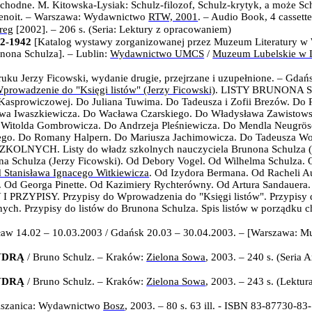
ochodne. M. Kitowska-Lysiak: Schulz-filozof, Schulz-krytyk, a może Sch
Benoit. – Warszawa: Wydawnictwo
RTW, 2001
. – Audio Book, 4 cassette
reg
[2002]. – 206 s. (Seria: Lektury z opracowaniem)
-1942
[Katalog wystawy zorganizowanej przez Muzeum Literatury w
unona Schulza]. – Lublin:
Wydawnictwo UMCS
/
Muzeum Lubelskie w L
druku Jerzy Ficowski, wydanie drugie, przejrzane i uzupełnione. – Gdań
prowadzenie do "Księgi listów" (Jerzy Ficowski)
. LISTY BRUNONA S
 Kasprowiczowej. Do Juliana Tuwima. Do Tadeusza i Zofii Brezów.
Do R
awa Iwaszkiewicza. Do Wacława Czarskiego. Do Władysława Zawistows
 Witolda Gombrowicza. Do Andrzeja Pleśniewicza. Do Mendla Neugrös
ego.
Do Romany Halpern.
Do Mariusza Jachimowicza. Do Tadeusza Wo
YCH. Listy do władz szkolnych nauczyciela Brunona Schulza (Je
Schulza (Jerzy Ficowski). Od Debory Vogel. Od Wilhelma Schulza.
 Stanisława Ignacego Witkiewicza
. Od Izydora Bermana. Od Racheli A
. Od Georga Pinette. Od Kazimiery Rychterówny. Od Artura Sandauera.
I PRZYPISY. Przypisy do Wprowadzenia do "Księgi listów". Przypisy 
nych. Przypisy do listów do Brunona Schulza. Spis listów w porządku 
aw 14.02 – 10.03.2003 / Gdańsk 20.03 – 30.04.2003. – [Warszawa: Mu
YDRĄ
/ Bruno Schulz. – Kraków:
Zielona Sowa
, 2003. – 240 s. (Seria A
YDRĄ
/ Bruno Schulz. – Kraków:
Zielona Sowa
, 2003. – 243 s. (Lektur
Olszanica: Wydawnictwo
Bosz
, 2003. – 80 s. 63 ill. - ISBN 83-87730-83