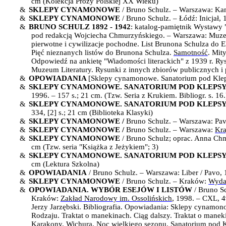
cm (Kolekcja Prozy Polskiej XX Wieku)
&
SKLEPY CYNAMONOWE
/ Bruno Schulz. – Warszawa: Kama
&
SKLEPY CYNAMONOWE
/ Bruno Schulz. – Łódź: Inicjał, 1
&
BRUNO SCHULZ 1892 - 1942
: katalog-pamiętnik Wystawy
pod redakcją Wojciecha Chmurzyńskiego. – Warszawa: Muzeum 
pierwotne i cywilizacje pochodne.
List Brunona Schulza do E
Pięć nieznanych listów do Brunona Schulza.
Samotność
. Mit
Odpowiedź na ankietę "Wiadomości literackich" z 1939 r. Ry
Muzeum Literatury. Rysunki z innych zbiorów publicznych i 
&
OPOWIADANIA
[Sklepy cynamonowe. Sanatorium pod Klep
&
SKLEPY CYNAMONOWE. SANATORIUM POD KLEPS
1996. – 157 s.; 21 cm. (Tzw. Seria z Krukiem. Bibliogr. s. 16.)
&
SKLEPY CYNAMONOWE. SANATORIUM POD KLEPS
334, [2] s.; 21 cm (Biblioteka Klasyki)
&
SKLEPY CYNAMONOWE
/
Bruno Schulz
. –
Warszawa: Pav
&
SKLEPY CYNAMONOWE
/
Bruno Schulz
. –
Warszawa:
Kr
&
SKLEPY CYNAMONOWE
/ Bruno Schulz; oprac. Anna Chm
cm (Tzw. seria "Książka z Jeżykiem"; 3)
&
SKLEPY CYNAMONOWE. SANATORIUM POD KLEPS
cm (Lektura Szkolna)
&
OPOWIADANIA
/ Bruno Schulz. – Warszawa: Liber / Pavo, 199
&
SKLEPY CYNAMONOWE
/ Bruno Schulz. – Kraków:
Wyda
&
OPOWIADANIA. WYBÓR ESEJÓW I LISTÓW
/ Bruno S
Kraków:
Zakład Narodowy im. Ossolińskich
, 1998. – CXL, 4
Jerzy Jarzębski. Bibliografia. Opowiadania: Sklepy cynamon
Rodzaju. Traktat o manekinach. Ciąg dalszy. Traktat o man
Karakony. Wichura. Noc wielkiego sezonu. Sanatorium pod Kl