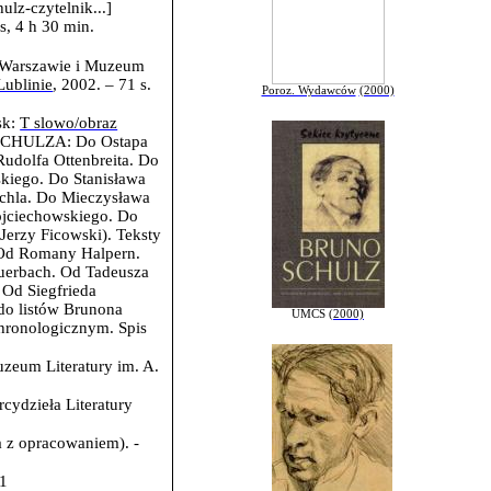
ulz-czytelnik...]
s, 4 h 30 min.
 Warszawie i Muzeum
ublinie
, 2002. – 71 s.
Poroz. Wydawców
(2000)
sk:
T slowo/obraz
CHULZA: Do Ostapa
udolfa Ottenbreita.
Do
kiego. Do Stanisława
chla. Do Mieczysława
jciechowskiego. Do
rzy Ficowski). Teksty
Od Romany Halpern.
uerbach. Od Tadeusza
 Od Siegfrieda
do listów Brunona
UMCS
(2000)
chronologicznym. Spis
zeum Literatury im. A.
rcydzieła Literatury
a z opracowaniem). -
-1