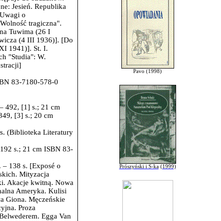
ne: Jesień. Republika
(Uwagi o
Wolność tragiczna".
ana Tuwima (26 I
wicza (4 III 1936)]. [Do
 1941)]. St. I.
h "Studia": W.
tracji]
Pavo (1998)
ISBN 83-7180-578-0
 – 492, [1] s.; 21 cm
349, [3] s.; 20 cm
. (Biblioteka Literatury
–
192 s.; 21 cm ISBN 83-
. – 138 s. [Exposé o
Prószyński i S-ka
(1999)
kich. Mityzacja
ki. Akacje kwitną. Nowa
alna Ameryka. Kulisi
a Giona. Męczeńskie
yjna. Proza
Belwederem. Egga Van