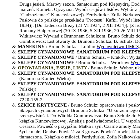
Druga jesień. Martwy sezon. Sanatorium pod Klepsydrą. Dodo
marzeń. Kometa. Ojczyzna. Wybór esejów i listów: Wybór z 
"Cudzoziemce" Kuncewiczowej). Ferdydurke. Zofia Nałkowska
Posłowie do polskiego przekładu "Procesu" Kafki. Wybór list
1934)]. [Do Tadeusza Brezy (21 VI 1934, 2 XII 1934)]. [Z lis
Romany Halpernowej (30 IX 1936, 5 XII 1936, 20-26 VIII 1937
Witkiewicz: Wywiad z Brunonem Schulzom. Bruno Schulz do 
Gombrowicz: List otwarty do Brunona Schulza. B. Schulz: D
&
MANEKINY
/ Bruno Schulz. – Lublin:
Wydawnictwo UMCS,
&
SKLEPY CYNAMONOWE
. SANATORIUM POD KLEPS
&
SKLEPY CYNAMONOWE
/ Bruno Schulz. – Kraków:
Wyda
&
SKLEPY CYNAMONOWE
/ Bruno Schulz. – Wrocław:
Wyd
&
OPOWIADANIA, ESEJE, LISTY
/ Bruno Schulz. Wybór, u
&
SKLEPY CYNAMONOWE. SANATORIUM POD KLEPS
(Kanon na Koniec Wieku)
&
SKLEPY CYNAMONOWE. SANATORIUM POD KLEPS
Polskiej)
&
SKLEPY CYNAMONOWE. SANATORIUM POD KLEPS
7220-155-2
&
SZKICE KRYTYCZNE
/ Bruno Schulz; opracowanie i posło
Sklepach cynamonowych Brunona Schulza. "U korzeni tego no
rzeczywistości. Do Witolda Gombrowicza. Bruno Schulz do St
książka Kuncewiczowej. Aneksja podświadomości. U wspólne
Cesarza. Powieść o przyjaźni. Matka i syn. Czarne anioły Ma
życie małej Denise. Powieść za 3 grosze. Powieść o wiejsk
tłumaczona. Książka o miłości. Ferdydurke. Zofia Nałkowska 