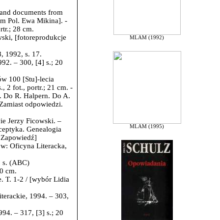
and documents from
om Pol. Ewa Mikina]. -
rtr.; 28 cm.
wski,
[fotoreprodukcje
MLAM (1992)
 1992, s. 17.
2. – 300, [4] s.; 20
w 100 [Stu]-lecia
2 fot., portr.; 21 cm. -
.
Do R. Halpern.
Do A.
 Zamiast odpowiedzi.
ie Jerzy Ficowski. –
MLAM (1995)
ceptyka. Genealogia
. Zapowiedź]
w: Oficyna Literacka,
 s. (ABC)
20 cm.
T. 1-2 / [wybór Lidia
terackie, 1994. – 303,
994. – 317, [3] s.; 20