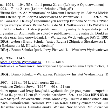
, 1994. – 104, [8] s.: il., 1 portr.; 21 cm (Lektury z Opracowaniem)
994. – 71 s.; 21 cm (Lektura Szkolna / "Inicjał")
 "Bruno Schulz. Ad Memoriam" w Muzeum Literatury im. Adama Micki
Literatury im. Adama Mickiewicza w Warszawie, 1995. – 326 s.: zahlr
lio Ganzerlo.
Dziesięć zapomnianych recenzji Brunona Schulza z "Wiad
yzacja rzeczywistości. Bruno Schulz do St. I. Witkiewicza. Do Witolda
sunki B. Schulza z kolekcji publicznych i prywatnych. Reprodukcje. Sc
prywatnych. Archiwalia ze zbiorów publicznych i prywatnych. Druki un
sydrą oraz Inne opowiadania]. – Warszawa: Wydawnictwo PAVO, 1995.
YDRĄ
:
wybór / Bruno Schulz; [wstęp Ragna i Zbigniew Ślęzakowscy]. 
 [Lektura dla kl. III szkoły średniej]
YDRĄ
/ Bruno Schulz; [posł. Jerzy Ficowski]. – Wrocław:
Wydawnictwo 
o,
1996
. –
114 s.
ajowa Agencja Wydawnicza
, 1996
. –
140 s.
ielewska. – Warszawa: Towarzystwo Upowszechniania Czytelnictwa, 199
YDRĄ
/ Bruno Schulz
. –
Warszawa:
Państwowy Instytut Wydawniczy
, 
7. – 239 s., [5] k. tabl.: portr.; 22 cm.
wnictwo Zielona Sowa
, [1997]. – 60 s.; 21 cm
chulz;
opracował Jerzy Jarzębski, wydanie drugie przejrzane i uzupełni
98 s.: il., portr.; 17 cm (Biblioteka narodowa: Ser. 1; nr 264) ISBN 83
owe: Sierpień. Nawiedzenie. Ptaki. Manekiny. Traktat o manekinach al
ekinach. Dokończenie. Nemrod. Pan. Pan Karol. Sklepy cynamonowe. Ul
epsydrą: Księga. Genialna epoka. Wiosna. Noc lipcowa. Mój ojciec ws