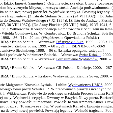
. Edzio. Emeryt. Samotność. Ostatnia ucieczka ojca. Utwory rozproszo
pism krytycznych: Mityzacja rzeczywistości. Aneksja podświadomości 
 na tle swej nowej powieści. Wędrówki sceptyka. Powstają legendy. "
ów i fragmentów: [Z listu do Stefana Szumana (24 VII 1932)]. [Do Juli
tu do Zenona Waśniewskiego (7 XI 1934)]. [Z listu do Andrzeja Pleśnie
, 30 VIII 1937)]. [Do Anny Płockier (23 VIII [1940], 19 VI 1941, 6 XI
St. I. Witkiewicza. Korespondencja Gombrowicza z Schulzem na łamac
o Witolda Gombrowicza. W. Gombrowicz: Do Brunona Schulza. Spis ilus
 1998
. - 36, [1] s.; 20 cm. (Współczesne Opowiadania Polskie)
YDRĄ
/ Bruno Schulz. – Warszawa:
Prószyński i S-ka
, 1999. – 295 s. 
wnictwo Zielona Sowa
, 1999. – 60 s.; 21 cm ISBN 83-86740-80-9
awnictwo
Siedmioróg
, 1999
. –
96 s. [
książka opatrzona wstępem]
kład i posłowie Włodzimierz Bolecki. – Warszawa:
Świat Książki
, 2000.
YDRĄ
/ Bruno Schulz
. – Warszawa:
Porozumienie Wydawców
, 2000. – 
YDRĄ
/ Bruno Schulz
. – Warszawa: CIL Polska - Kolekcje, 2000. – 287 s
YDRĄ
/ Bruno Schulz
. –
Kraków:
Wydawnictwo Zielona Sowa
, 2000
. 
wie Malgorzata Kitowska-Lysiak. – Lublin:
Wydawnictwo UMCS
, 2000
wego tomu prozy Schulza...". W pracowniach pisarzy i uczonych pols
. I. Witkiewicza. Posłowie do polskiego przekładu Procesu Franza Kaf
j mety. Wędrówki sceptyka. Dzwony w Bazylei. Nowy poeta. Patriarch
uriaca. Trzy powieści tłumaczone.
Powieść Jo van Ammers-Küller.
Otaw
im proboszczu. Towarzysze snów. W pustyniach Kanady. Epopeja emigrac
na tle swej nowej powieści. Powstają legendy. Wolność tragiczna.
Pod 