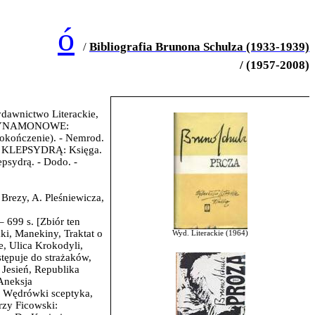
ó
/
Bibliografia Brunona Schulza (1933-1939)
/ (1957-2008)
dawnictwo Literackie,
Y CYNAMONOWE:
(dokończenie). - Nemrod.
POD KLEPSYDRĄ: Księga.
epsydrą. - Dodo. -
 Brezy, A. Pleśniewicza,
 – 699 s. [Zbiór ten
i, Manekiny, Traktat o
Wyd. Literackie (1964)
, Ulica Krokodyli,
tępuje do strażaków,
 Jesień, Republika
Aneksja
, Wędrówki sceptyka,
rzy Ficowski: