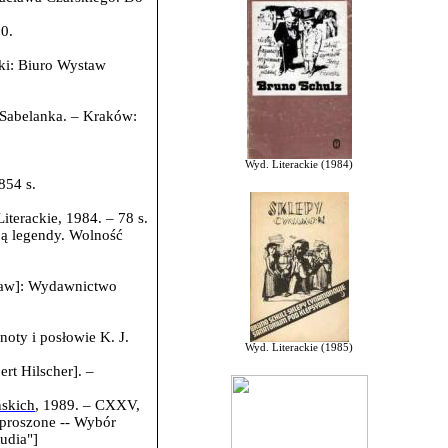
0.
ki: Biuro Wystaw
. Sabelanka. – Kraków:
Wyd. Literackie (1984)
854 s.
terackie, 1984. – 78 s.
ją legendy. Wolność
aw]: Wydawnictwo
noty i posłowie K. J.
Wyd. Literackie (1985)
rt Hilscher]. –
ńskich
, 1989. – CXXV,
zproszone -- Wybór
udia"
]