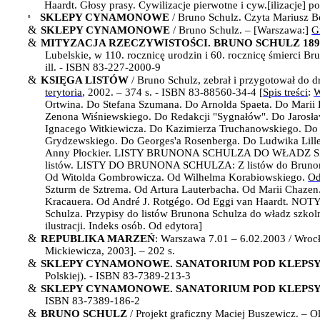
Haardt.
Głosy prasy. Cywilizacje pierwotne i cyw.[ilizacje] p
SKLEPY CYNAMONOWE
/ Bruno Schulz. Czyta Mariusz 
º
&
SKLEPY CYNAMONOWE
/ Bruno Schulz. – [Warszawa:]
G
&
MITYZACJA RZECZYWISTOŚCI. BRUNO SCHULZ 1892
Lubelskie, w 110. rocznicę urodzin i 60. rocznicę śmierci Br
ill. - ISBN 83-227-2000-9
&
KSIĘGA LISTÓW
/ Bruno Schulz, zebrał i przygotował do 
terytoria
, 2002. – 374 s. - ISBN 83-88560-34-4 [
Spis treści
:
W
Ortwina. Do Stefana Szumana. Do Arnolda Spaeta. Do Marii
Zenona Wiśniewskiego. Do Redakcji "Sygnałów". Do Jarosł
Ignacego Witkiewicza. Do Kazimierza Truchanowskiego. Do
Grydzewskiego.
Do Georges'a Rosenberga.
Do Ludwika Lill
Anny Płockier. LISTY BRUNONA SCHULZA DO WŁADZ SZKOLN
listów. LISTY DO BRUNONA SCHULZA: Z listów do Brunona 
Od Witolda Gombrowicza. Od Wilhelma Korabiowskiego.
Od
Szturm de Sztrema. Od Artura Lauterbacha. Od Marii Chazen
Kracauera.
Od André J. Rotgégo.
Od Eggi van Haardt.
NOTY 
Schulza. Przypisy do listów Brunona Schulza do władz szkol
ilustracji. Indeks osób. Od edytora]
&
REPUBLIKA MARZEŃ
:
Warszawa 7.01 – 6.02.2003 / Wrocł
Mickiewicza, 2003]. – 202 s.
&
SKLEPY CYNAMONOWE. SANATORIUM POD KLEPS
Polskiej). - ISBN 83-7389-213-3
&
SKLEPY CYNAMONOWE. SANATORIUM POD KLEPS
ISBN 83-7389-186-2
&
BRUNO SCHULZ
/ Projekt graficzny Maciej Buszewicz. – 