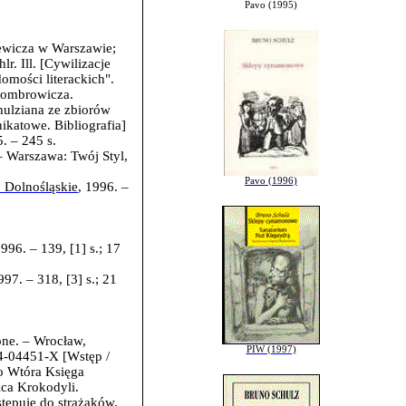
Pavo (1995)
ewicza w Warszawie;
. Ill. [Cywilizacje
omości literackich".
 Gombrowicza.
hulziana ze zbiorów
ikatowe. Bibliografia]
 – 245 s.
– Warszawa: Twój Styl,
Pavo (1996)
Dolnośląskie
, 1996. –
6. – 139, [1] s.; 17
1997
. –
318, [3] s.; 21
one
. – Wrocław,
PIW (1997)
-04-04451-X [Wstęp /
bo Wtóra Księga
ica Krokodyli.
tępuje do strażaków.