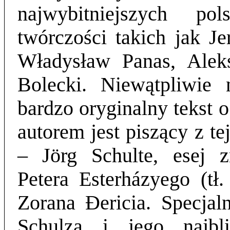
najwybitniejszych pol
twórczości takich jak Je
Władysław Panas, Alek
Bolecki. Niewątpliwie
bardzo oryginalny tekst 
autorem jest piszący z te
– Jörg Schulte, esej z
Petera Esterházyego (tł
Zorana Đericia.
Specjaln
Schulza i jego najbl