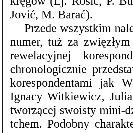
kręgów (Lj. Rosić, P. B
Jović, M. Barać).
Przede wszystkim nal
numer, tuż za zwięzłym
rewelacyjnej korespond
chronologicznie przedst
korespondentami jak W
Ignacy Witkiewicz, Juli
tworzącej swoisty mini-d
tchem. Podobny charakt