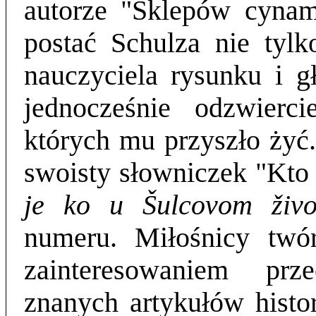
autorze "Sklepów cynam
postać Schulza nie tylko
nauczyciela rysunku i g
jednocześnie odzwierc
których mu przyszło żyć.
swoisty słowniczek "Kto 
je ko u
Šulcovom živo
numeru.
Miłośnicy twór
zainteresowaniem prz
znanych artykułów histor