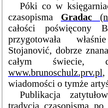
Póki co w księgarnia
czasopisma
Gradac
(nr
całości poświęcony B
przygotowała właśni
Stojanović, dobrze znan
całym świecie, d
www.brunoschulz.prv.pl
wiadomości o tymże artyś
Publikacja zatytuło
tradycją czasopisma po