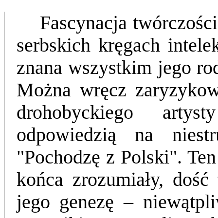
Fascynacja twórczośc
serbskich kręgach intele
znana wszystkim jego ro
Można wręcz zaryzykowa
drohobyckiego artys
odpowiedzią na niestr
"Pochodzę z Polski". Ten
końca zrozumiały, dość 
jego genezę – niewątpl