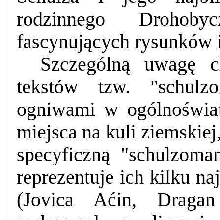
rodzinnego Drohoby
fascynujących rysunków i
Szczególną uwagę c
tekstów tzw. "schulz
ogniwami w ogólnoświa
miejsca na kuli ziemskiej
specyficzną "schulzom
reprezentuje ich kilku n
(Jovica Aćin, Draga