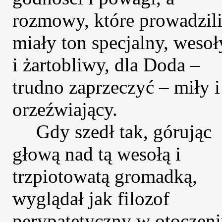
rozmowy, które prowadzili
miały ton specjalny, wesoł
i żartobliwy, dla Doda –
trudno zaprzeczyć – miły i
orzeźwiający.
Gdy szedł tak, górując
głową nad tą wesołą i
trzpiotowatą gromadką,
wyglądał jak filozof
perypatetyczny w otoczen