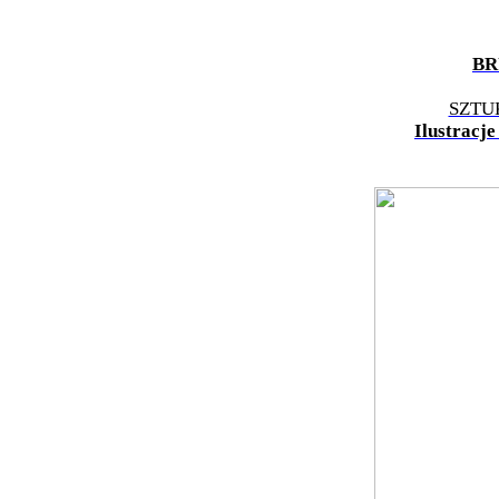
BR
SZTU
Ilustracj