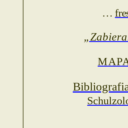
…
fr
„Zabieral
MAP
Bibliografi
Schulzol