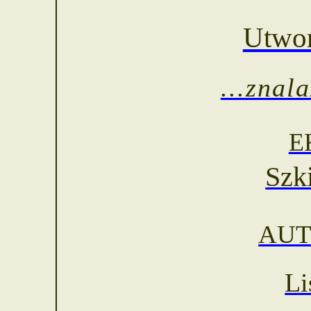
Utwor
...znal
E
Szk
AUT
Li