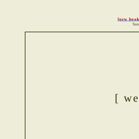
[
new boo
Sun
[ we