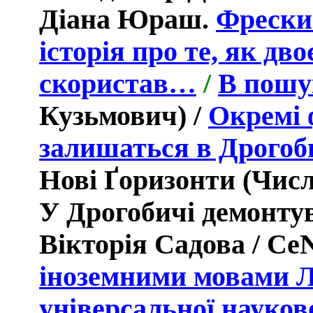
Діана Юраш.
Фрески
історія про те, як дво
скористав…
/
В пошу
Кузьмович)
/
Окремі 
залишаться в Дрогоб
Нові Ґоризонти (
Числ
У Дрогобичі демонту
Вікторія Садова
/
Ce
іноземними мовами Л
універсальної науков