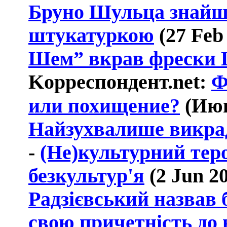
Бруно Шульца знайш
штукатуркою
(27
Feb
Шем” вкрав фрески
K
орреспондент.
net:
Ф
или похищение?
(Июн
Найзухвалише викрад
-
(Не)культурний тер
безкультур'я
(2
Jun
20
Радзієвський назвав
свою причетність до