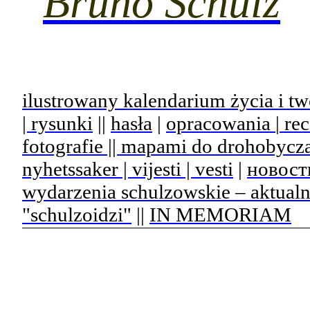
Bruno Schulz
ilustrowany kalendarium życia i tw
| rysunki
||
hasła
|
opracowania
|
rec
fotografie || mapami do drohobycz
nyhetssaker | vijesti | vesti
|
новост
wydarzenia schulzowskie – aktual
"schulzoidzi"
||
IN MEMORIAM