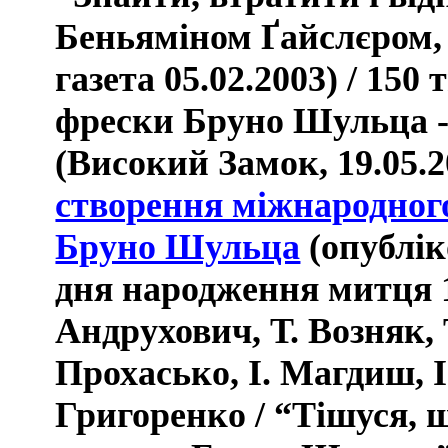
Беньяміном Ґайслєром,
газета 05.02.2003) / 15
фрески Бруно Шульца 
(Високий Замок, 19.05.2
створення міжнародного
Бруно Шульца
(опублік
дня народження митця 1
Андрухович, Т. Возняк,
Прохасько, І. Магдиш,
I
Григоренко / “Тішуся, 