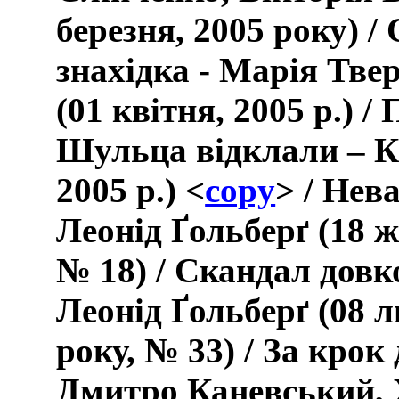
березня, 2005 року) /
знахідка - Марія Тве
(01 квітня, 2005 р.) /
Шульца відклали – К.
2005 р.) <
copy
>
/ Нев
Леонід Ґольберґ (18 ж
№ 18) / Скандал довк
Леонід Ґольберґ (08 л
року, № 33) / За крок
Дмитро Каневський,