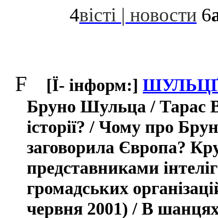
4
в
i
ст
i
| новости
6
F
[Ї-
i
нформ:]
ШУЛЬЦ
Бруно Шульца / Тарас 
історії? / Чому про Бр
заговорила Європа? Кру
представниками інтеліге
громадських організацій
червня 2001) / В шанцях