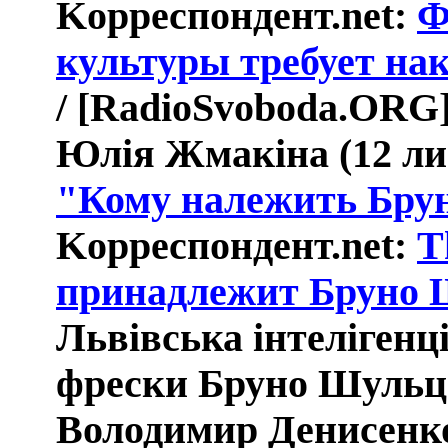
K
орреспондент.
net:
Ф
культуры требует на
/ [
RadioSvoboda
.
ORG
Юлія Жмакіна (12 ли
"Кому належить Бру
K
орреспондент.
net:
T
принадлежит Бруно 
Львівська інтелігенц
фрески Бруно Шульца
Володимир Денисенко