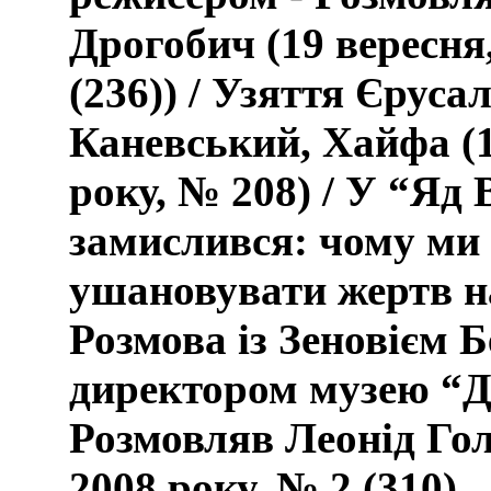
Дрогобич (19 вересня
(236)) / Узяття Єрус
Каневський, Хайфа (1
року, № 208) / У “Яд
замислився: чому ми 
ушановувати жертв н
Розмова із Зеновієм 
директором музею “Д
Розмовляв Леонід Гол
2008 року, № 2 (310)