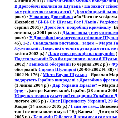
4
липн
я 2001) /
Ностальгійна музика повернення
В Дрогобичі взялися за Шульца
/
На захист стін
комуністичного минулого?
/
Дрогобицький пано
року) /
У шанцях Дрогобича
або Чого не усвідомл
Яжембскі /
Бі-Бі-Сі: Шульц, Рот і Львів
/
Радзієвс
c
ерпня 2001)
/
Дрогобич: подробиці криміналу
В
-
листопада
2001 року
) /
Діалог понад стереотипам
року
)
/
У Дрогобичі демонтували стінопис Шуль
45)
,
1
-
2
/
Скандальна виставка... задом
–
Марта Г
Лужецький: Люди, які очолять департаменти, не
квітня 2002 р.) /
Лакмусова реакція на корупцію
Подстольський
:
Був би щасливим
,
коли б Шульц 
2002
) /
львівські обсервації
(
6 червн
я
2002
р
.) /
Фр
обсервації:
Справи Шульцові
(20-06-2002 № 88)
/
2002
№ 1
76
) /
Місто Бруно Шульца
- Ярослав М
ар
подарують Ізраїлю викрадені з Дрогобича фрес
(1 липня 2004 р.) /
Дар України Ізраїлю?
– Марта 
буде
- Дмитро Каневський, Ізраїль (28 липня 2004 
Ющенко твори культурної спадщини України в 
лютого 2005 р.) /
Лист [Президенту України], 29 б
Кацав (14 лютого 2005 р.) /
І сам не гам...
Вивезені
так і не виставили в музеї "Яд Вашем" - Дмитро К
2005 р.) /
Беньямін Гайслер: Я втомився самотньо