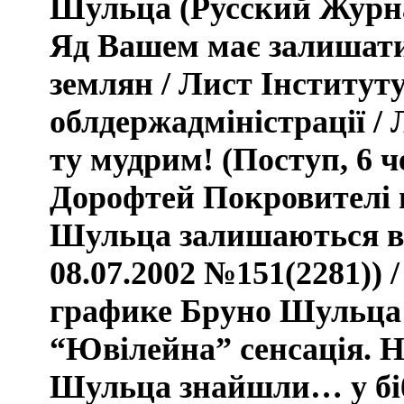
Шульца (Русский Журнал
Яд Вашем має залишати
землян / Лист Інституту
облдержадміністрації /
ту мудрим!
(Поступ,
6 ч
Дорофтей
Покровителі 
Шульца залишаються в 
08.07.2002 №151(2281))
графике Бруно Шульца 
“Ювілейна” сенсація.
Н
Шульца знайшли… у біб