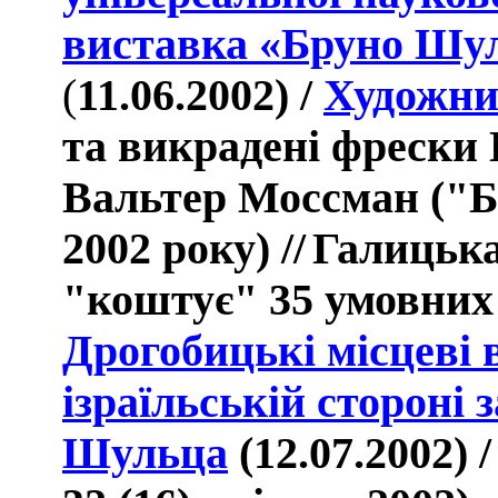
виставка «Бруно Шул
(
11.06.2002) /
Художник
та викрадені фрески 
Вальтер Моссман (
"Б
2002 року)
//
Галицька
"коштує" 35 умовних
Дрогобицькі місцеві 
ізраїльській стороні
Шульца
(12.07.2002) 