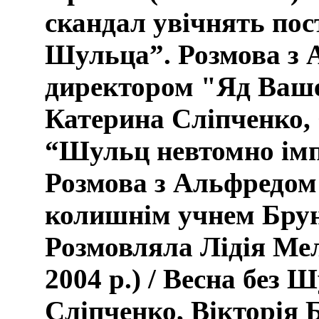
скандал увічнять пос
Шульца”
.
Розмова з
директором "Яд Ваше
Катерина Сліпченко,
“Шульц невтомно імп
Розмова з Альфредо
колишнім учнем Бру
Розмовляла Лідія Ме
2004 р.) / Весна без 
Сліпченко, Вікторія 