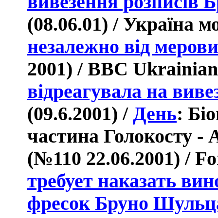
вивезення розписів 
(08.06.01) / Украïна 
незалежно в
i
д мерови
2001) /
BBC
Ukrainian
відреагувала на вив
(09.6.2001) /
День
: Бі
частина Голокосту - 
(
№110 22.06.2001)
/
F
требует наказать ви
фресок Бруно Шульц