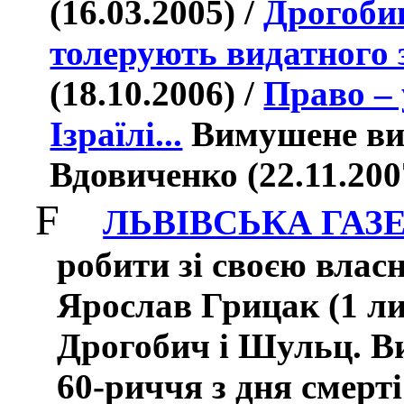
(16.03.2005
)
/
Дрогобиц
толерують видатного
(18.10.2006) /
Право – 
Ізраїлі...
Вимушене виз
Вдовиченко (22.11.200
F
ЛЬВІВСЬКА ГАЗ
робити зі своєю власн
Ярослав Грицак (1 л
Дрогобич і Шульц. В
60-риччя з дня смерт