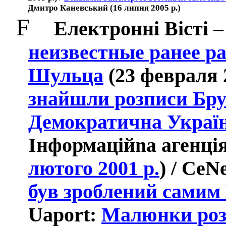
Дмитро Каневський (16 липня 2005 р.)
F
Електронн
i
В
i
ст
i
–
неизвестные ранее р
Шульца
(23 февраля 2
знайшли розписи Бр
Демократична Украї
I
нформац
iйna a
генц
і
лютого 2001 р.
) /
CeN
був зроблений сами
Uaport:
Малюнки роз