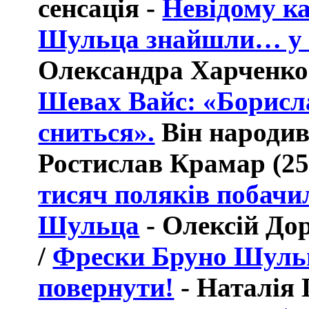
сенсація -
Невідому к
Шульца знайшли… у б
Олександра Харченко
Шевах Вайс: «Борисла
сниться».
Він народив
Ростислав Крамар (25.
тисяч поляків побачи
Шульца
-
Олексій До
/
Фрески Бруно Шуль
повернути!
- Наталія 