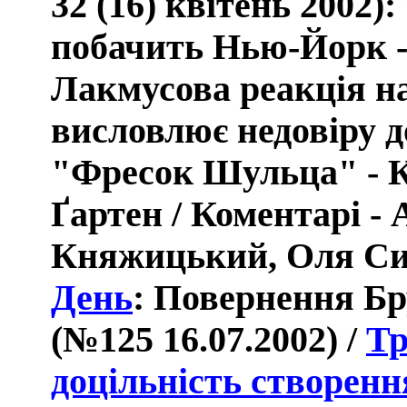
32 (16) квітень 2002
)
побачить Нью-Йорк - 
Лакмусова реакція на
висловлює недовіру до
"Фресок Шульца" -
К
Ґартен / Коментарі -
Княжицький, Оля Сид
День
: Повернення Б
(
№125 16.07.2002)
/
Тр
доцільність створенн