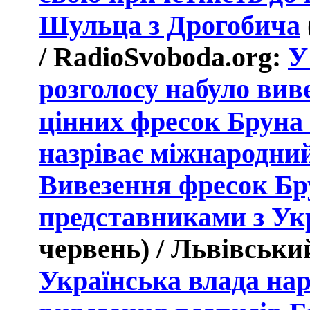
Шульца з Дрогобича
/
RadioSvoboda
.
org
:
У
розголосу набуло вив
цінних фресок Брун
назріває міжнародни
Вивезення фресок Бр
представниками з Ук
червень) / Львівськ
Українська влада нар