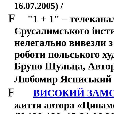
16.07.2005) /
F
"1 + 1" – телекан
Єрусалимського інст
нелегально вивезли з
роботи польського х
Бруно Шульца, Автор
Любомир Ясниський (
F
ВИСОКИЙ ЗАМ
життя автора «Цинам