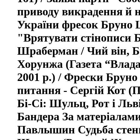
приводу викрадення й н
України фресок Бруно 
"Врятувати стінописи 
Шраберман / Чий він, 
Хорунжа (
Газета “Влада
2001 р.) /
Фрески Бруно 
питання - Сергій Кот (Пі
Бі-Сі: Шульц, Рот і Льв
Бандера За матеріалами
Павлышин Судьба стен