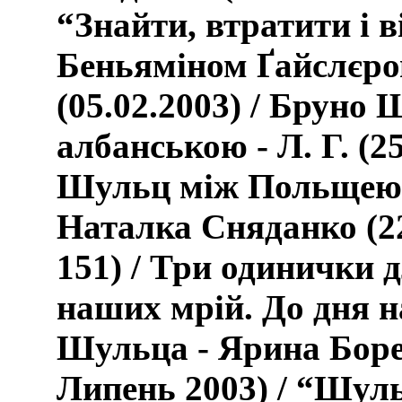
“Знайти, втратити і 
Беньяміном Ґайслєро
(05.02.2003) / Бруно 
албанською - Л. Г. (25
Шульц між Польщею 
Наталка Сняданко
(
2
151)
/ Три одинички д
наших мрій.
До дня 
Шульца -
Ярина Боре
Липень 2003) / “Шуль