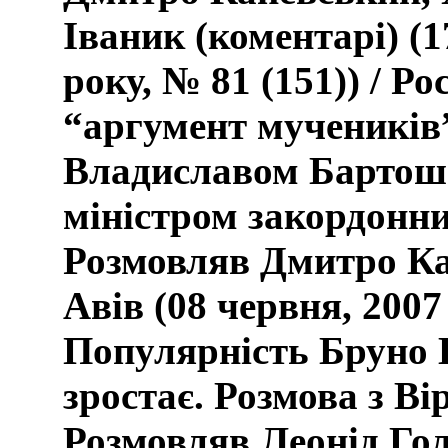
Іваник (коментарі) (1
року, № 81 (151)) / Р
“аргумент мучеників”
Владиславом Бартоше
міністром закордонн
Розмовляв Дмитро Ка
Авів (08 червня, 2007 
Популярність Бруно
зростає. Розмова з В
Розмовляв Леонід Гол