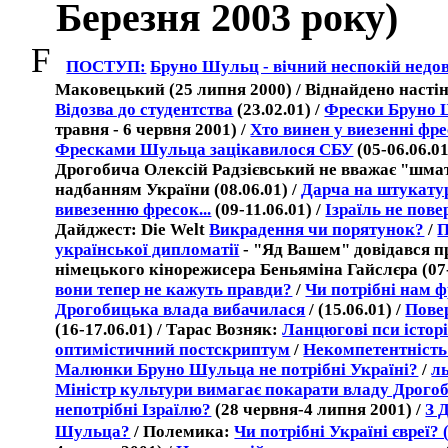
Березня 2003 року)
F
ПОСТУП
:
Бруно Шульц - вічний неспокій недо
Маковецький (
25 липня 2000)
/
Віднайдено насті
Відозва до студентства
(23.02.01) /
Фрески Бруно Ш
травня - 6 червня 2001) /
Хто винен у виезенні ф
Фресками Шульца зацікавилося СБУ
(05-06.06.01
Дрогобича Олексій Радзієвський не вважає "шм
надбанням України (08.06.01) /
Дарча на штукату
вивезенню фресок
...
(09-11.06.01) /
Ізраїль не пов
Дайджест
: Die Welt
Викрадення чи порятунок
?
/
П
української дипломатії
- "
Яд Вашем
"
довідався п
німецького кінорежисера Беньяміна Гайслєра
(07
вони тепер не кажуть правди
?
/
Чи потрібні нам 
Дрогобицька влада вибачилася
/ (15.06.01) /
Пове
(16-17.06.01) / Тарас Возняк:
Ланцюгові пси історі
оптимістичний постскриптум
/
Некомпетентність
Малюнки Бруно Шульца не потрібні Україні?
/
ль
Міністр культури вимагає покарати владу Дрого
непотрібні Ізраїлю?
(
28
червн
я-4
липн
я 2001) /
З 
Шульца?
/
Полемика:
Чи потрібні Україні євреї