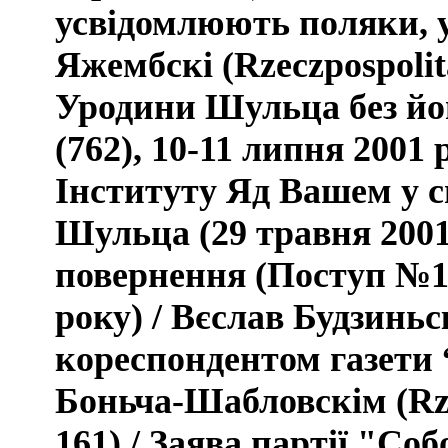
усвідомлюють поляки, у
Яжембскі (
Rzeczpospoli
Уродини Шульца без йог
(762), 10-11 липня 2001 
Інституту Яд Вашем у с
Шульца (29 травня 2001
повернення (
Поступ №10
року) /
Вєслав Будзиньск
кореспондентом газети
Боньча-Шабловскім (
Rz
161) / Заява партії "Соб