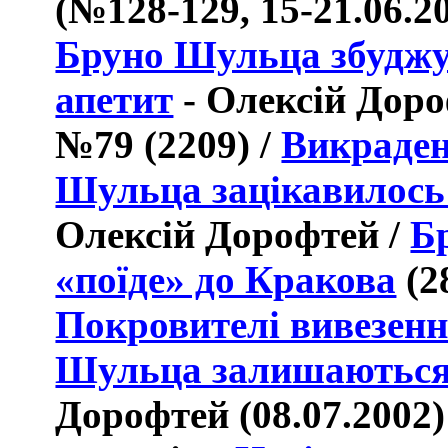
(
№128-129, 15-21.06.2
Бруно Шульца збудж
апетит
-
Олексій Доро
№79 (2209)
/
Викраден
Шульца зацікавило
Олексій Дорофтей /
Б
«поїде» до Кракова
(
2
Покровителі вивезен
Шульца залишаються 
Дорофтей
(08.07.2002)