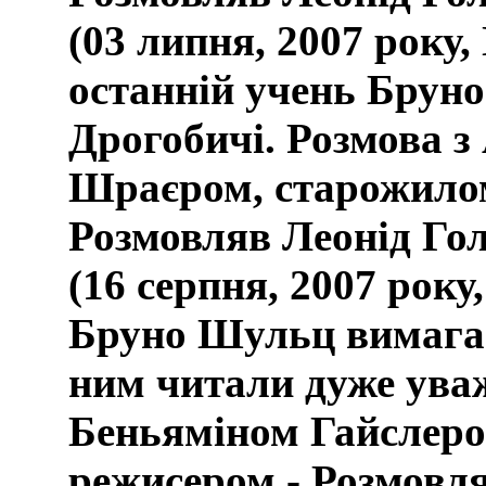
(03 липня, 2007 року, 
останній учень Брун
Дрогобичі. Розмова 
Шраєром, старожило
Розмовляв Леонід Гол
(16 серпня, 2007 року,
Бруно Шульц вимагає
ним читали дуже уваж
Беньяміном Гайслеро
режисером - Розмовля