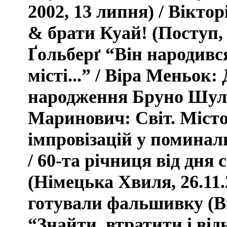
2002, 13 липня)
/ Вікто
& брати Куай! (Поступ, 
Ґольберґ “Він народив
місті...” / Віра Меньок:
народження Бруно Шул
Маринович: Світ. Міст
імпровізацій у помина
/ 60-та річниця від дн
(Німецька Хвиля, 26.11.
готували фальшивку (Віл
“Знайти, втратити і від