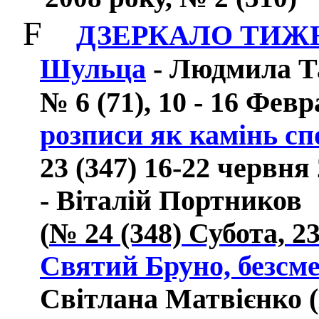
F
ДЗЕРКАЛО ТИЖ
Шульца
- Людмила Т
№
6
(71),
10
-
16
Февр
розписи як камінь с
23 (347) 16-22 червня
-
Віталій
Портников
(
№
24
(348)
Субота,
2
Святий Бруно, безсме
Світлана Матвієнко (