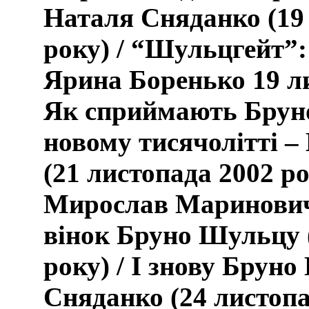
Наталя Сняданко (19
року)
/ “Шульцгейт”:
Ярина Боренько
19
л
Як сприймають Брун
новому тисячолітті 
(2
1
листопада 2002 рок
Мирослав Маринович
вінок Бруно Шульцу 
року) /
І знову Бруно
Сняданко (24 листопа