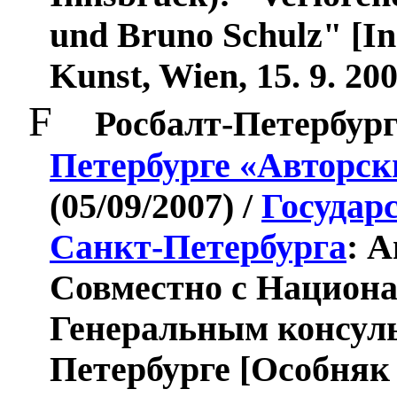
und Bruno Schulz
"
[In
Kunst, Wien, 15. 9. 20
F
Росбалт-Петербур
Петербурге «Авторск
(05/09/2007) /
Государ
Санкт-Петербурга
: 
Совместно с Национ
Генеральным консул
Петербурге [Особняк 