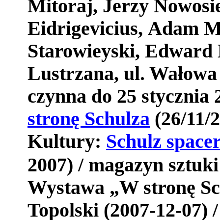
Mitoraj
,
Jerzy
Nowosie
Eidrigevicius
,
Adam
M
Starowieyski
,
Edward
Lustrzana, ul. Wałowa 
czynna
do
25
stycznia
stron
ę
Schulza
(26/11/
Kultury:
Schulz
space
2007) / magazyn sztuk
Wystawa
„
W
stron
ę
Sc
Topolski
(2007-12-07) 