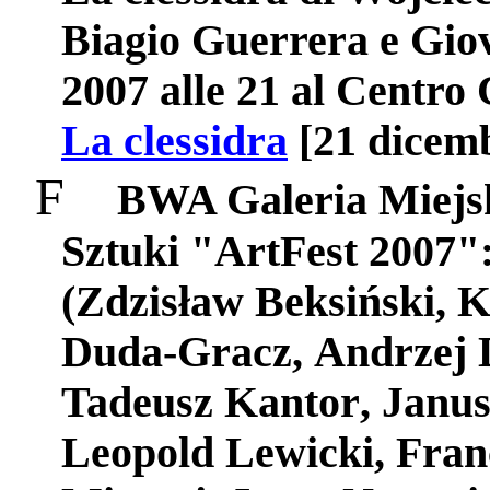
Biagio Guerrera e Gio
2007 alle 21 al Centro 
La clessidra
[21 dicemb
F
BWA Galeria Miejs
Sztuki
"
ArtFest
2007":
(
Zdzis
ł
aw
Beksi
ń
ski
,
K
Duda
-
Gracz
,
Andrzej
Tadeusz
Kantor
,
Janus
Leopold
Lewicki
,
Fran