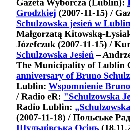
Gazeta
Wyborcza
(
Lublin
):
Grodzkiej
(2007-11-15) / Ga
Schulzowska jesień w Lublin
Małgorzatą Kitowską-Łysia
Józefczuk (2007-11-15) / Kur
Schulzowska Jesień
– Andrze
The Municipality of Lublin 
anniversary of Bruno Schulz
Lublin:
Wspomnienie Bruno
/ Radio eR:
"Schulzowska Je
Radio Lublin:
„Schulzowska 
(2007-11-18) / Польське Ра
Шульцівська Осінь
(18.11.