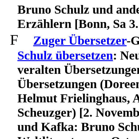
Bruno Schulz und ande
Erzählern [
Bonn
, Sa 3
F
Zuger Übersetzer
-G
Schulz
ü
bersetzen
: Ne
veralten
Ü
bersetzunge
Übersetzungen (Doreen
Helmut Frielinghaus, 
Scheuzger)
[2. Novembe
und Kafka: Bruno Sch