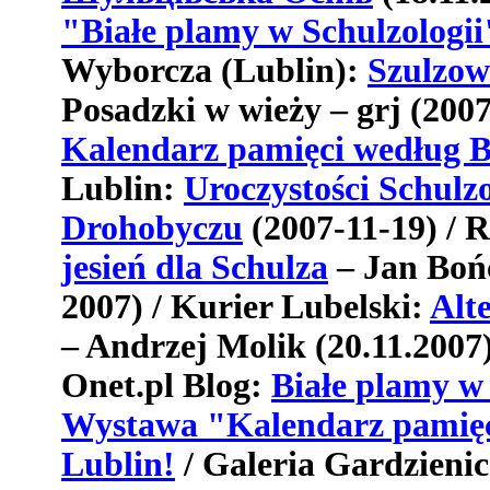
"Białe plamy w Schulzologii
Wyborcza
(
Lublin
):
Szulzow
Posadzki w wieży – grj (200
Kalendarz pamięci według 
Lublin:
Uroczystości Schulzo
Drohobyczu
(2007-11-19) / 
jesień dla Schulza
– Jan Bońc
2007) / Kurier Lubelski:
Alt
– Andrzej Molik (20.11.2007)
Onet.pl Blog:
Białe plamy w 
Wystawa "Kalendarz pamięc
Lublin!
/ Galeria Gardzieni