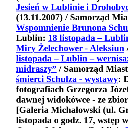
Jesie
ń
w
Lublinie
i
Drohoby
(13.11.2007) /
Samorz
ą
d
Mia
Wspomnienie
Brunona
Schu
Lublin
:
18 listopada – Lubl
Miry Żelechower - Aleksiun
listopada
–
Lublin
–
wernisa
midraszy”
/
Samorz
ą
d
Mias
ś
mierci
Schulza
-
wystawy
:
fotografiach
Grzegorza
J
ó
ze
dawnej
widok
ó
wce
-
ze
zbio
[
Galeria
Micha
ł
owski
(
ul
.
Gr
listopada o godz. 17, wstęp w