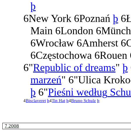
þ
6
New
York
6
Pozna
ń
þ
6
Main
6
London
6
M
ü
nch
6
Wroc
ł
aw
6
Amherst
6
6
Cz
ę
stochowa
6
Rouen
6
"
Republic
of
dreams
"
þ
marze
ń
"
6
"
Ulica
Kroko
þ
6
"
Pie
ś
ni
wed
ł
ug
Schu
4
Bisclaveret
þ
4
Tin
Hat
þ
4
Bruno
Schulz
þ
7
2008