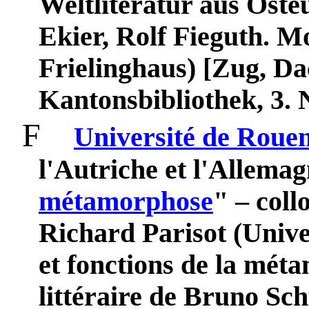
Weltliteratur aus Ost
Ekier, Rolf Fieguth. 
Frielinghaus)
[Zug, Da
Kantonsbibliothek, 3.
F
Université de Roue
l'Autriche et l'Allemag
métamorphose
" – coll
Richard Parisot (Unive
et fonctions de la mét
littéraire de Bruno Sch