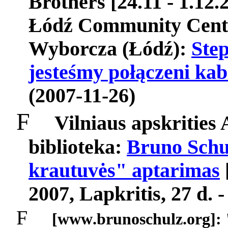
Brothers
[24.11 - 1.12.
Łó
d
ź
Community
Cent
Wyborcza (Łódź):
Ste
jesteśmy połączeni ka
(2007-11-26)
F
Vilniaus apskrities
biblioteka:
Bruno Schu
krautuvės" aptarimas
2007, Lapkritis, 27
d
. 
F
[
www
.
brunoschulz
.
org
]: