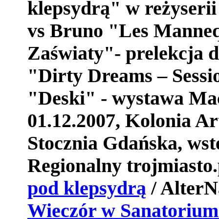
klepsydr
ą"
w
re
ż
yserii
vs
Bruno
"
Les
Manneq
Za
ś
wiaty
"-
prelekcja
d
"Dirty Dreams – Sessi
"Deski" - wystawa Mac
01.12.2007,
Kolonia
Ar
Stocznia
Gda
ń
ska
,
wst
Regionalny trojmiasto.
pod klepsydrą
/ AlterN
Wieczór w Sanatorium