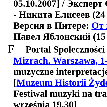
05.10.2007] / Эксперт
- Никита Елисеев (24
Версия в Питере:
От 
Павел Яблонский (15 
F
Portal Społeczności
Mizrach. Warszawa, 1
muzyczne interpretacj
[
Muzeum Historii Żyd
Festiwal muzyki na t
września 19.30]