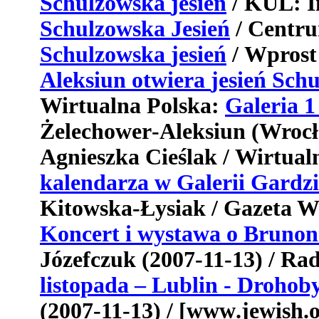
Schulzowska
jesie
ń
/
KUL
: 
Schulzowska
Jesie
ń
/
Centr
Schulzowska
jesie
ń
/
Wprost
Aleksiun
otwiera
jesie
ń
Schu
Wirtualna
Polska
:
Galeria
Ż
elechower
-
Aleksiun
(
Wroc
ł
Agnieszka
Cie
ś
lak
/
Wirtual
kalendarza
w
Galerii
Gardzi
Kitowska
-Ł
ysiak
/
Gazeta
W
Koncert i wystawa o Brunon
J
ó
zefczuk
(2007-11-13) /
Rad
listopada
–
Lublin
-
Drohob
(2007-11-13) / [
www
.
jewish
.