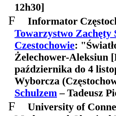
12h30]
F
Informator Często
Towarzystwo Zachęty 
Czestochowie
: "Świat
Żelechower-Aleksiun 
października do 4 list
Wyborcza (Częstocho
Schulzem
– Tadeusz Pi
F
University of Conne