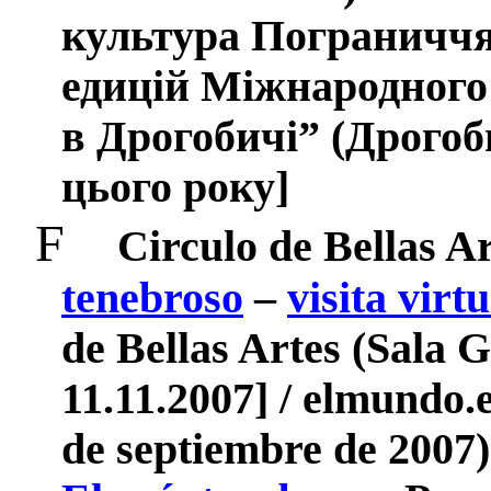
культура Пограниччя
едицій Міжнародног
в Дрогобичі” (Дрогоб
цього року
]
F
Circulo de Bellas A
tenebroso
–
visita virtu
de Bellas Artes
(Sala G
11.11.2007] / elmundo.
de septiembre de 2007)