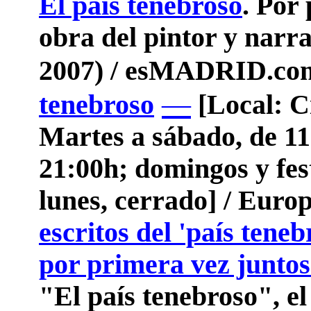
El país tenebroso
. Por
obra del pintor y narr
2007) / esMADRID.co
—
tenebroso
[Local: Cí
Martes a sábado, de 11
21:00h; domingos y fest
lunes, cerrado] / Euro
escritos del 'país tene
por primera vez junto
"El país tenebroso", el