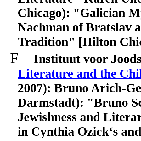
Chicago): "Galician M
Nachman of Bratslav an
Tradition" [
Hilton
Chi
F
Instituut voor Jood
Literature and the Chi
2007):
Bruno
Arich
-
Ge
Darmstadt
): "
Bruno
S
Jewishness and Literar
in Cynthia Ozick‘s an