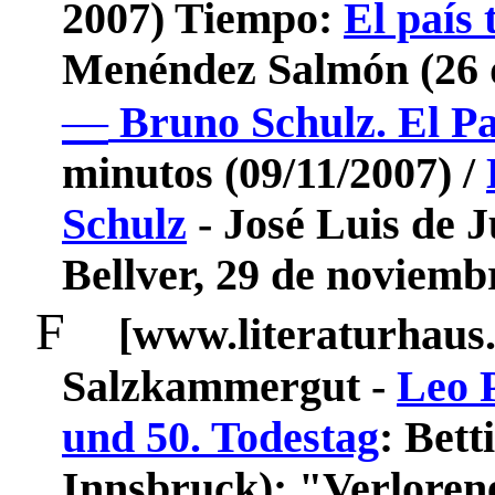
2007) Tiempo:
El país
Menéndez Salmón (26 d
—
Bruno Schulz. El Pa
minutos (09/11/2007) /
Schulz
- José Luis de J
Bellver, 29 de noviemb
F
[www.literaturhaus.
Salzkammergut -
Leo 
und 50. Todestag
: Bett
Innsbruck):
"
Verloren