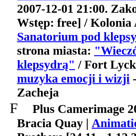
2007-12-01 21:00. Zako
Wstęp: free] /
Kolonia
Sanatorium
pod
kleps
strona
miasta
:
"
Wiecz
klepsydr
ą"
/
Fort
Lyck
muzyka
emocji
i
wizji
-
Zacheja
F
Plus Camerimage 2
Bracia Quay |
Animati