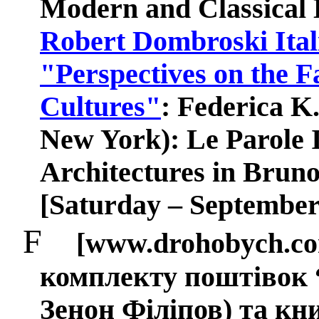
Modern and Classical
Robert Dombroski Ital
"Perspectives on the Fa
Cultures"
: Federica K.
New York): Le Parole In
Architectures in Bruno
[
Saturday – September
F
[www.drohobych.co
комплекту поштівок 
Зенон Філіпов) та кн