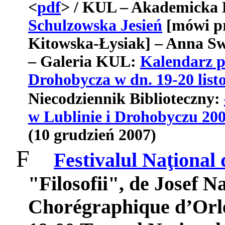
<
pdf
> / KUL – Akademicka
Schulzowska Jesień
[mówi pr
Kitowska-Łysiak] – Anna Sw
– Galeria KUL:
Kalendarz p
Drohobycza w dn. 19-20 list
Niecodziennik Biblioteczny:
w Lublinie i Drohobyczu 20
(10 grudzień 2007)
F
Festivalul Naţional
"
Filosofii
",
de
Josef
Na
Chor
é
graphique
d
’
Orl