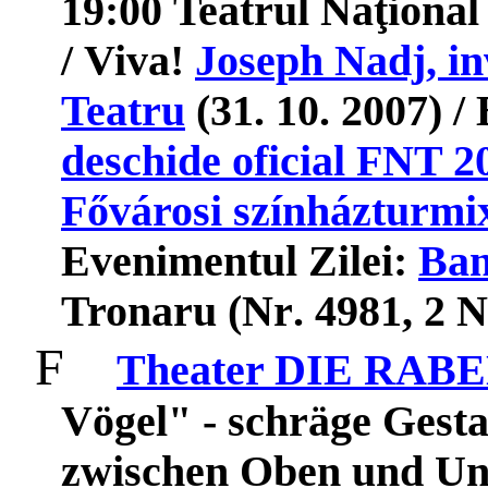
19:00
Teatrul
Na
ţ
ional
/
Viva
!
Joseph Nadj, inv
Teatru
(31. 10. 2007) 
deschide oficial FNT 2
F
ő
v
á
rosi
sz
í
nh
á
zturmi
Evenimentul
Zilei
:
Ban
Tronaru (
Nr
. 4981, 2 
F
Theater DIE RAB
Vögel" - schräge Gesta
zwischen Oben und Unt