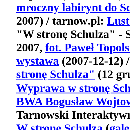
mroczny
labirynt
do
S
2007) /
tarnow
.
pl
:
Lust
"
W
stron
ę
Schulza
" -
2007,
fot
.
Pawe
ł
Topols
wystawa
(2007-12-12) 
stron
ę
Schulza
"
(12
gr
Wyprawa w stronę Sch
BWA Bogusław Wojto
Tarnowski
Interaktyw
W
stron
ę
Schulza
(
gale