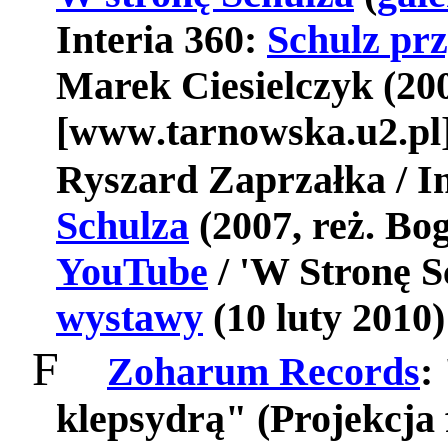
Interia
360:
Schulz
pr
Marek
Ciesielczyk
(200
[
www
.
tarnowska
.
u
2.
pl
Ryszard
Zaprza
ł
ka
/ I
Schulza
(2007, reż. Bo
YouTube
/ 'W Stronę S
wystawy
(10 luty 2010)
F
Zoharum Records
:
klepsydr
ą" (
Projekcja