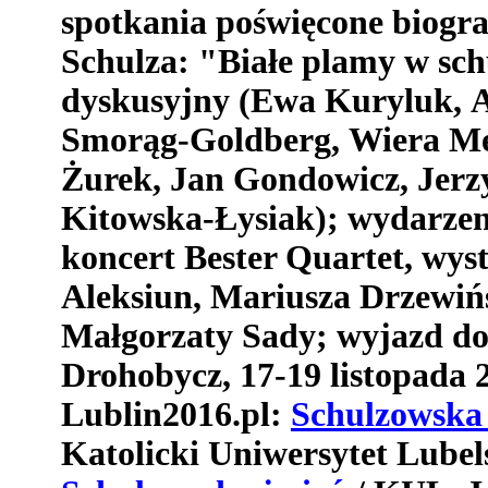
spotkania
po
ś
wi
ę
cone
biogra
Schulza
: "
Bia
ł
e
plamy
w
sch
dyskusyjny
(
Ewa
Kuryluk
,
A
Smor
ą
g
-
Goldberg
,
Wiera
Me
Ż
urek
,
Jan
Gondowicz
,
Jerz
Kitowska
-Ł
ysiak
); wydarzen
koncert
Bester
Quartet
,
wys
Aleksiun
,
Mariusza
Drzewi
ń
Ma
ł
gorzaty
Sady
;
wyjazd
d
Drohobycz
, 17-19
listopada
2
Lublin2016.pl:
Schulzowska 
Katolicki Uniwersytet Lubel