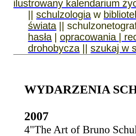
ilustrowany kalendarium ży
||
schulzologia
w
bibliot
świata
|| schulzonetogra
hasła
|
opracowania
|
re
drohobycza
||
szukaj w s
WYDARZENIA SC
2007
4
"
The
Art
of
Bruno
Schu