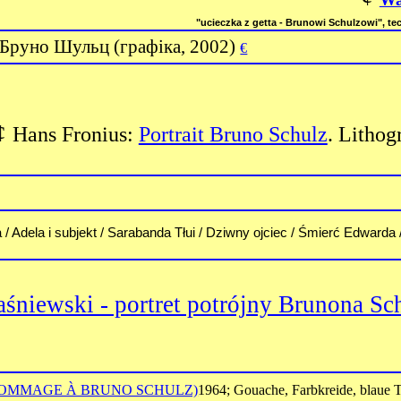
"ucieczka z getta - Brunowi Schulzowi", tec
 Бруно Шульц
(
графіка
,
2002)
€
¢
Hans Fronius:
Portrait Bruno Schulz
.
Lithog
a / Adela i subjekt / Sarabanda Tłui / Dziwny ojciec / Śmierć Edward
śniewski - portret potrójny Brunona Sc
(HOMMAGE À BRUNO SCHULZ)
1964; Gouache, Farbkreide, blaue T