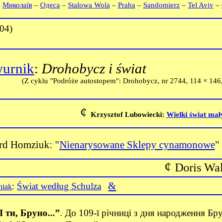
–
Миколаїв
–
Одеса
–
Stalowa Wola
–
Praha
–
Sandomierz
–
Tel Aviv
–
04)
urnik
:
Drohobycz i świat
(Z cyklu "Podróże autostopem": Drohobycz, nr 2744,
114 × 146,
¢
Krzysztof Lubowiecki:
Wielki świat mał
rd Homziuk: "
Nienarysowane Sklepy cynamonowe
"
¢
Doris Wa
&
:
Świat według Schulza
niak
І ти, Бруно...”
. До 109-ї річниці з дня народження Б