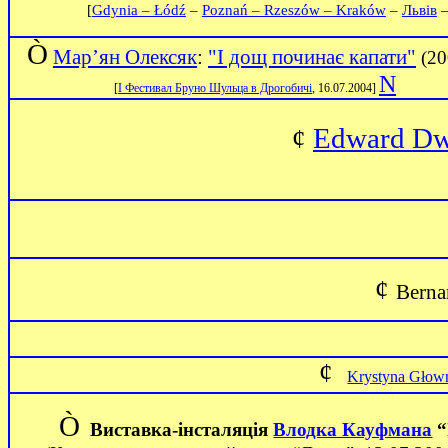
[
Gdynia – Łódź
–
Poznań – Rzeszów – Kraków
–
Львів
Ò
Мар’ян Олексяк
:
"І дощ починає капати"
(20
N
[
І Ф
естивал
Бруно Шульца в Дрогобичі
,
16.07.2004]
Edward Dw
¢
¢
Berna
¢
Krystyna Głow
Ò
Виставка-інсталяція
Влодка Кауфмана
“