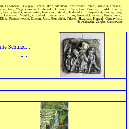
жик, Садовський, Gałązka, Pazera, Okoń, Albertson, Hassforther,
Defant,
Jurewicz,
Олексяк,
arski,
Nadj, Węgrzynowska, Grabowski, Trpković, Libera,
Скоп,
Fronius, Topolski, Haardt,
o, Graczykowski, Wawrzyniak, Janeczko, Książek, Dzidowski, Koniuszewski, Krouse, Troy,
n, Lebenstein, Waniek, Zbrojewski,
Bocianowski, Topor, Górowski, Świerzy, Tomaszewski,
, Elbaz, Pieńczykowski,
Elinson, Joshi, Gomulicki, Talarek, Skwarcan
, Pietrzak,
Chudzyński,
Nowakowska, Zaręba,
Gajtkowski
nie Schulzu..."
‚
„
…