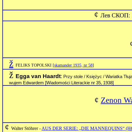
¢
Лев
СКОП
:
ž
FELIKS TOPOLSKI
[
skamander 1935, nr 58
]
ž
Egga van Haardt
:
Przy stole / Księżyc / Wariatka Tłuj
wujem Edwardem [Wiadomości Literackie nr 35, 1938]
¢
Zenon Wa
¢
Walter Stöhrer -
AUS DER SERIE: „DIE MANNEQUINS“ 