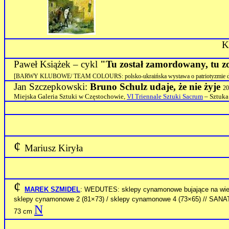
K
Paweł Książek –
cykl
"Tu został zamordowany, tu zo
[BARWY KLUBOWE/ TEAM COLOURS: polsko-ukraińska wystawa o patriotyzmie dzisiaj/ 
Jan Szczepkowski:
Bruno Schulz udaje, że nie żyje
20
Miejska Galeria Sztuki w Częstochowie,
VI Triennale Sztuki Sacrum
– Sztuka
¢
Mariusz Kiryła
¢
MAREK SZMIDEL
: WEDUTES: sklepy cynamonowe bujające na wiet
sklepy cynamonowe 2 (81×73) / sklepy cynamonowe 4 (73×65) /
N
73 cm