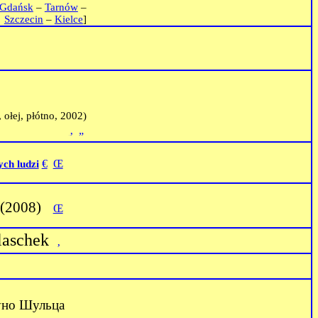
Gdańsk
–
Tarnów
–
Szczecin
–
Kielce
]
 ołej, płótno, 2002)
‚
„
€
Œ
ych ludzi
 (2008)
Œ
laschek
‚
руно Шульца