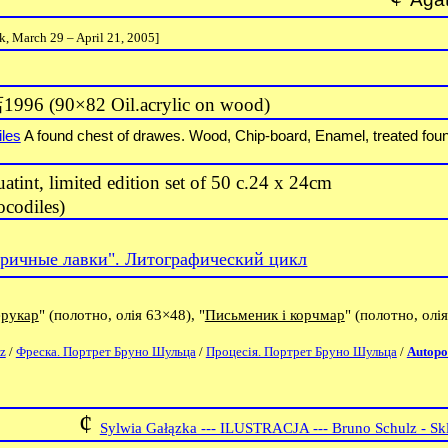
k, March 29 – April 21, 2005]
店
1996 (90×82 Oil.acrylic on wood)
iles
A found chest of drawes. Wood, Chip-board, Enamel, treated found
atint, limited edition set of 50 c.24 x 24cm
ocodiles)
ричные лавки". Литографический цикл
ерукар
" (полотно, олія 63
×48), "
Письменик і корчмар
"
(полотно, олія
z
/
Фреска. Портрет Бруно Шульца
/
Процесія. Портрет Бруно Шульца
/
Autopo
¢
Sylwia Gałązka --- ILUSTRACJA --- Bruno Schulz - 