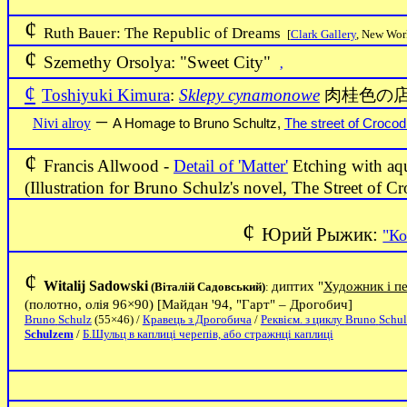
¢
Ruth Bauer: The
Republic
of
Dreams
[
Clark Gallery
, New Wor
¢
Szemethy Orsolya: "
Sweet
City
"
‚
¢
Toshiyuki Kimura
:
Sklepy cynamonowe
肉桂色の
–
Nivi alroy
A Homage to Bruno Schultz,
The street of Crocod
¢
Francis Allwood -
Detail of 'Matter'
Etching with aqu
(Illustration for Bruno Schulz's novel, The Street of Cr
¢
Юрий Рыжик:
"Ко
¢
Witalij
Sadowski
диптих "
Художник і п
(
Віталій Садовський
)
:
(полотно, олія 96
×90) [Майдан '94, "Гарт" – Дрогобич]
Bruno
Schulz
(55
×46)
/
Кравець з Дрогобича
/
Реквієм. з циклу
Bruno
Schul
Schulzem
/
Б.Шульц в каплиці черепів, або стражнці каплиці