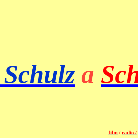
 Schulz
a
Sch
film
/
radio /