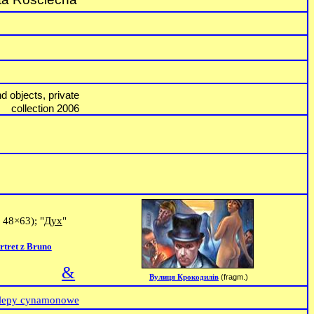
 objects, private
collection 2006
 48
×63); "
Дух
"
rtret z Bruno
&
(fragm.)
Вулиця
Крокодилів
Sklepy cynamonowe