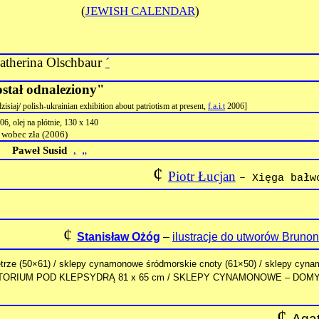
(
JEWISH CALENDAR
)
atherina Olschbaur
´
stał odnaleziony"
polish-ukrainian exhibition about patriotism at present,
f.a.i.t
2006]
06, olej na płótnie, 130 x 140
 wobec zła (2006)
‚
„
Paweł Susid
¢
Piotr Łucjan
– Xięga bałw
¢
Stanisław Ożóg
–
ilustracje do utworów Bruno
rze (50×61) / sklepy cynamonowe śródmorskie cnoty (61×50) / sklepy cyna
/ SANATORIUM POD KLEPSYDRĄ 81 x 65 cm / SKLEPY CYNAMONOWE – DOM
¢
Aga