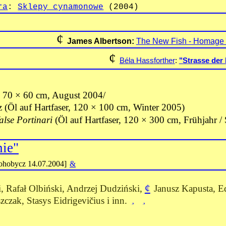
ra
:
Sklepy cynamonowe
(2004)
¢
James Albertson:
The New Fish - Homage 
¢
Béla Hassforther
:
"Strasse der
r, 70 × 60 cm, August 2004/
 (Öl auf Hartfaser, 120 × 100 cm, Winter 2005)
alse Portinari
(Öl auf Hartfaser, 120
×
300 cm, Frühjahr /
nie"
ohobycz 14.07.2004]
&
¢
i, Rafał Olbiński, Andrzej Dudziński,
Janusz Kapusta, 
zczak, Stasys Eidrigevičius i inn.
‚
‚