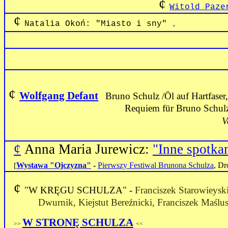
¢
Witold Paze
¢
‚
Natalia Okoń: "Miasto i sny"
¢
Wolfgang Defant
Bruno Schulz /Öl auf Hartfase
Requiem für Bruno Schulz
V
¢
Anna Maria Jurewicz:
"Inne spotka
Wystawa "Ojczyzna"
-
Pierwszy Festiwal Brunona Schulza
, Dr
[
¢
"W KRĘGU SCHULZA" -
Franciszek Starowieysk
Dwurnik, Kiejstut Bereźnicki, Franciszek Maślus
W STRONĘ SCHULZA
>>
<<