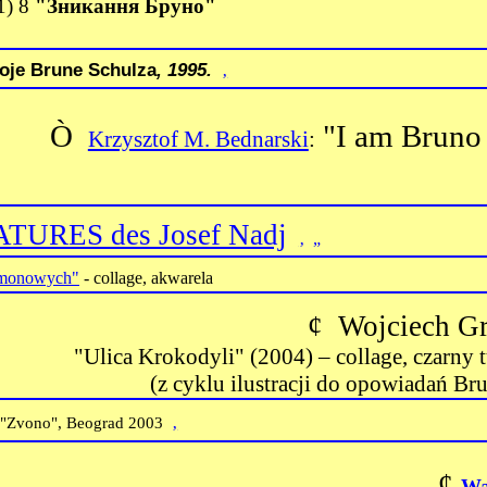
1)
8
"Зникання Бруно"
oje Brune Schulza
, 1995.
‚
Ò
"I am Bruno
Krzysztof M. Bednarski
:
TURES des Josef Nadj
‚
„
namonowych"
- collage, akwarela
¢
Wojciech G
"Ulica Krokodyli"
(2004) – collage, czarny t
(z cyklu ilustracji do opowiadań Br
‚
a "Zvono", Beograd 2003
¢
Wa