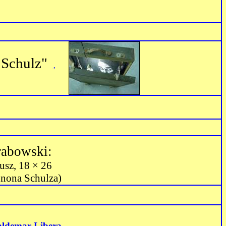
 Schulz"
‚
rabowski:
usz, 18 × 26
unona Schulza)
ldemar Libera