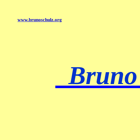
www.brunoschulz.org
Bruno