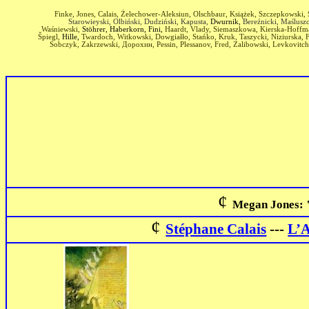
Finke, Jones, Calais, Żelechower-Aleksiun, Olschbaur, Książek, Szczepkowski,
Starowieyski, Olbiński, Dudziński, Kapusta,
Dwurnik,
Bereźnicki, Maśluszc
Waśniewski,
Stöhrer, Haberkorn, Fini,
Haardt, Vlady, Siemaszkowa, Kierska-Hoffman
Špiegl,
Hille,
Twardoch, Witkowski, Dowgiałło, Stańko, Kruk, Taszycki, Niziurska, 
Sobczyk, Zakrzewski,
Дорохин,
Pessin, Plessanov, Fred, Zalibowski, Levkovitc
¢
Megan Jones: 
¢
Stéphane Calais
---
L’