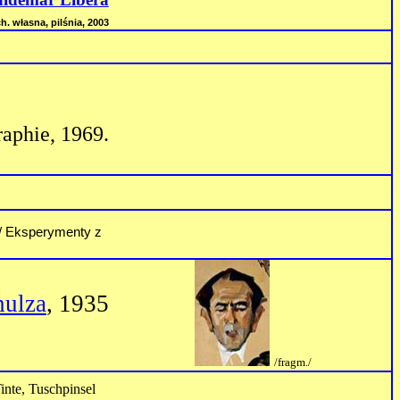
h. własna, pilśnia, 2003
raphie
, 1969.
a / Eksperymenty z
hulza
, 1935
/fragm./
inte, Tuschpinsel