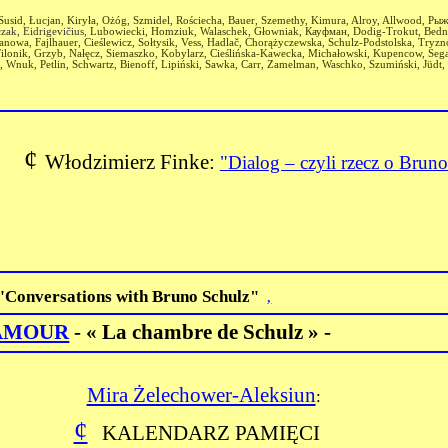
 Susid, Łucjan, Kiryła, Ożóg, Szmidel, Rościecha, Bauer, Szemethy, Kimura, Alroy, Allwood, Ры
zak, Eidrigevi
č
ius,
Lubowiecki,
Homziuk,
Walaschek, Głowniak,
Кауфман
, Dodig-Trokut,
Bedn
owa, Fajlhauer, Cieślewicz, Sołtysik, Vess,
Hadlač,
Chorążyczewska, Schulz-Podstolska, Tryzn
Filonik, Grzyb, Nałęcz, Siemaszko, Kobylarz, Cieślińska-Kawecka,
Michałowski,
Kupencow, Sega
h, Wnuk, Petlin, Schwartz, Bienoff, Lipiński, Sawka, Carr, Zamelman, Waschko, Szumiński, Jüdt
¢
Włodzimierz Finke:
"Dialog – czyli rzecz o Bruno
"Conversations with Bruno Schulz"
‚
AMOUR
- « La chambre de Schulz » -
Mira Żelechower-Aleksiun
:
¢
KALENDARZ PAMIĘCI