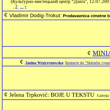
(Культурно-мистецький центр “Дзиґа”, 12.07.200
‚
Ž
…
†
¢
Vladimir Dodig-Trokut:
Prodavaonica cimetne b
¢
MINIA
¢
Janina Węgrzynowska
:
Ilustracje do "Sklepów cy
¢
Jelena Trpkovi
ć: BOJE U TEKSTU
Galerij