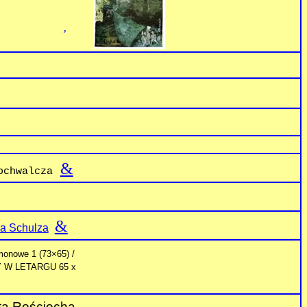
‚
&
ochwalcza
&
na Schulza
monowe 1 (73×65) /
Y W LETARGU 65 x
ta Rościecha