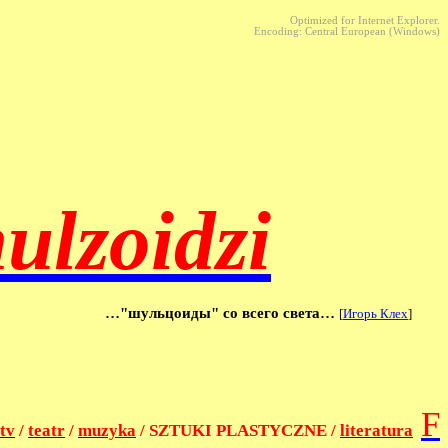
Optimized for Internet Explorer.
Encoding: Central European (Windows)
ulzoidzi
…"
шульцоиды
"
со
всего
света
…
[
Игорь
Клех
]
F
tv
/
teatr
/
muzyka
/ SZTUKI PLASTYCZNE /
literatura