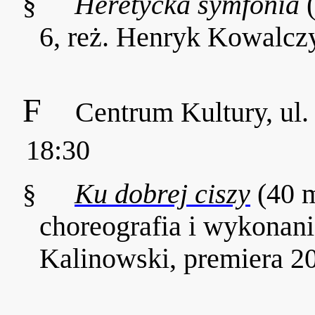
§
Heretycka symfonia
6, reż.
Henryk Kowalczy
F
Centrum Kultury, ul
18:30
§
Ku dobrej ciszy
(40 m
choreografia i wykonan
Kalinowski, premiera 2