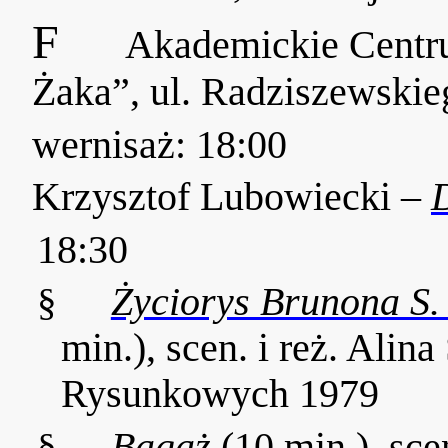
F
Akademickie Cent
Żaka”, ul. Radziszewskie
wernisaż: 18:00
Krzysztof Lubowiecki –
18:30
§
Życiorys Brunona S. 
min.), scen. i reż. Alin
Rysunkowych 1979
§
Bagaż
(10 min.), sc