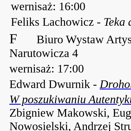
wernisaż: 16:00
Feliks Lachowicz -
Teka 
F
Biuro Wystaw Artyst
Narutowicza 4
wernisaż: 17:00
Edward Dwurnik -
Drohob
W poszukiwaniu Autentyk
Zbigniew Makowski, Eug
Nowosielski, Andrzej Str