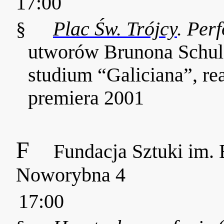
17:00
§
Plac Św. Trójcy
. Per
utworów Brunona Schulz
studium “Galiciana”, re
premiera 2001
F
Fundacja Sztuki im. 
Noworybna 4
17:00