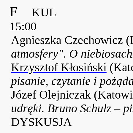
F
KUL
15:00
Agnieszka Czechowicz (
atmosfery". O niebiosac
Krzysztof Kłosiński
(Kat
pisanie, czytanie i pożąd
Józef Olejniczak (Katow
udręki. Bruno Schulz – pi
DYSKUSJA