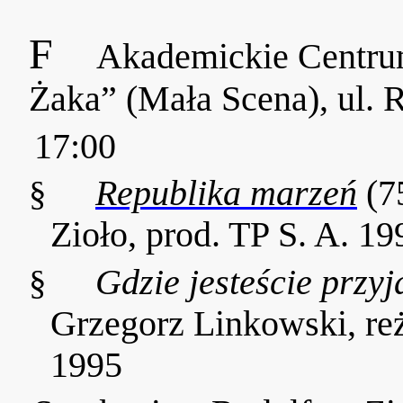
F
Akademickie Centr
Żaka” (Mała Scena), ul. 
17:00
§
Republika marzeń
(7
Zioło, prod. TP S. A. 19
§
Gdzie jesteście przy
Grzegorz Linkowski, re
1995