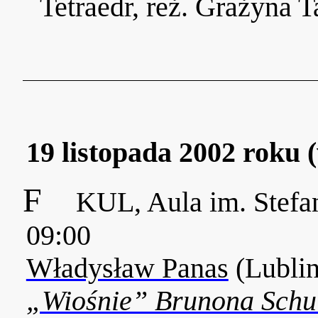
Tetraedr, reż. Grażyna 
19 listopada 2002 roku 
F
KUL, Aula im. Stefa
09:00
Władysław Panas
(Lubli
„Wiośnie” Brunona Schu