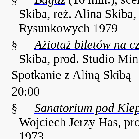
Skiba, reż. Alina Skiba
Rysunkowych 1979
§
Ażiotaż biletów na c
Skiba, prod. Studio Mi
Spotkanie z Aliną Skibą
20:00
§
Sanatorium pod Kle
Wojciech Jerzy Has, pr
1973