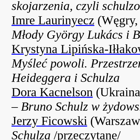
skojarzenia, czyli schulz
Imre Laurinyecz
(Węgry,
Młody György Lukács i B
Krystyna Lipińska-Iłłako
Myśleć powoli. Przestrze
Heideggera i Schulza
Dora Kacnelson
(Ukraina
–
Bruno Schulz w żydow
Jerzy Ficowski
(Warszaw
Schulza
/przeczytane/