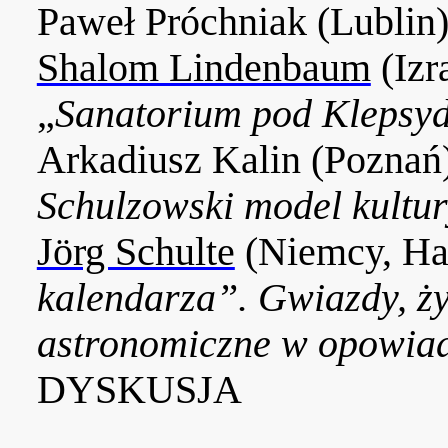
Paweł Próchniak (Lublin
Shalom Lindenbaum
(Izr
„
Sanatorium pod Klepsy
Arkadiusz Kalin (Poznań
Schulzowski model kultury
Jörg Schulte
(Niemcy, H
kalendarza”. Gwiazdy, ży
astronomiczne w opowia
DYSKUSJA