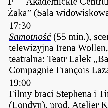
F
Akademickie Centr
Żaka” (Sala widowiskowa
17:30
Samotność
(55 min.), sce
telewizyjna Irena Wollen,
teatralna: Teatr Lalek „B
Compagnie François Laza
19:00
Filmy braci Stephena i 
(Londyn), prod. Atelier