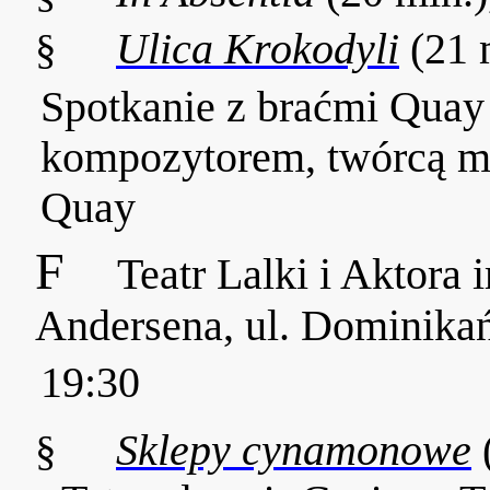
§
Ulica Krokodyli
(21 
Spotkanie z braćmi Qua
kompozytorem, twórcą mu
Quay
F
Teatr Lalki i Aktora 
Andersena, ul. Dominika
19:30
§
Sklepy cynamonowe
(