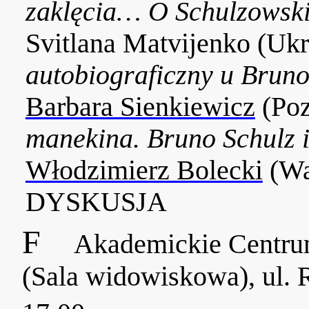
zaklęcia… O Schulzowskie
Svitlana Matvijenko (Ukr
autobiograficzny u Brun
Barbara Sienkiewicz
(Poz
manekina. Bruno Schulz 
Włodzimierz Bolecki
(Wa
DYSKUSJA
F
Akademickie Centru
(Sala widowiskowa), ul.