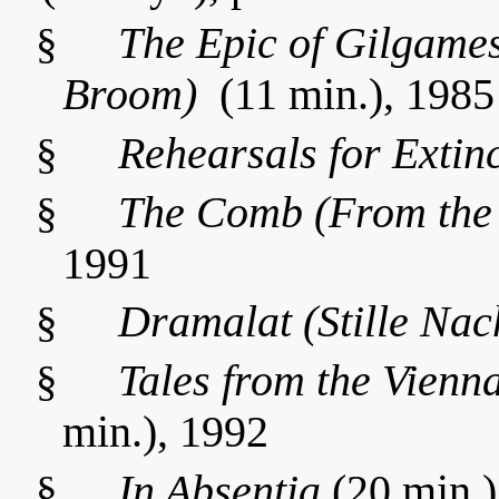
§
The Epic of Gilgames
Broom)
(11 min.), 1985
§
Rehearsals for Extin
§
The Comb (From the
1991
§
Dramalat (Stille Nac
§
Tales from the
Vienn
min.), 1992
§
In Absentia
(20 min.)